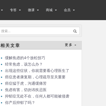
专答
微课
商城
会员
搜
索：
相关文章
更多 »
缓解焦虑的4个放松技巧
经常焦虑，该怎么办？
出现这些症状，你就需要看心理医生了
癌症患者康复期，心理疏导至关重要
癌症猛于虎，沟通缓痛苦
焦虑有害，切勿讳疾忌医
抑郁症无处不在，任何人都可能被侵袭
你产后抑郁了吗？