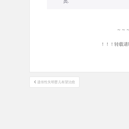
员
.
～～
！！！转载请
文
遗传性失明婴儿有望治愈
章
导
航