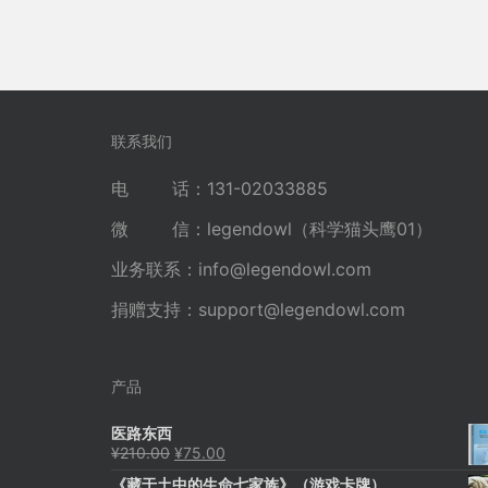
联系我们
电 话：131-02033885
微 信：legendowl（科学猫头鹰01）
业务联系：
info@legendowl.com
捐赠支持：
support@legendowl.com
产品
医路东西
原
当
¥
210.00
¥
75.00
价
前
《藏于土中的生命七家族》（游戏卡牌）