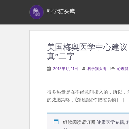
S
科学猫头鹰
k
i
p
t
o
美国梅奥医学中心建议
m
真”二字
a
i
2018年1月11日
科学猫头鹰
心理健
n
c
o
很多热量是在不经意间摄入的，所以，
n
的减肥策略，它能提醒你把控食物 […]
t
e
n
继续阅读请订阅
健康医学专辑
,
t