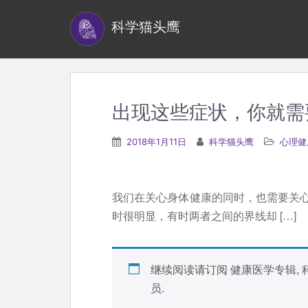
S
科学猫头鹰
k
i
p
t
o
出现这些症状，你就需
m
a
2018年1月11日
科学猫头鹰
心理健
i
n
c
我们在关心身体健康的同时，也需要关
o
时很明显，有时两者之间的界线却 […]
n
t
e
继续阅读请订阅
健康医学专辑
,
n
员
.
t