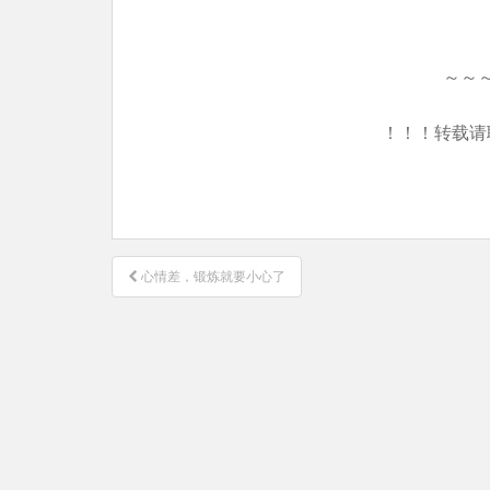
～～
！！！转载请
文
心情差，锻炼就要小心了
章
导
航