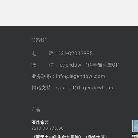
联系我们
电 话：131-02033885
微 信：legendowl（科学猫头鹰01）
业务联系：
info@legendowl.com
捐赠支持：
support@legendowl.com
产品
医路东西
原
当
¥
210.00
¥
75.00
价
前
《藏于土中的生命七家族》（游戏卡牌）