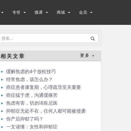
专答
微课
商城
会员
搜
索：
相关文章
更多 »
缓解焦虑的4个放松技巧
经常焦虑，该怎么办？
癌症患者康复期，心理疏导至关重要
癌症猛于虎，沟通缓痛苦
焦虑有害，切勿讳疾忌医
抑郁症无处不在，任何人都可能被侵袭
你产后抑郁了吗？
一文读懂：女性和抑郁症