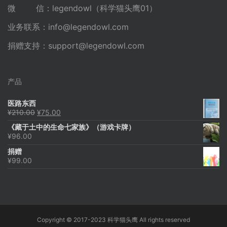
微 信：legendowl（科学猫头鹰01）
业务联系：
info@legendowl.com
捐赠支持：
support@legendowl.com
产品
医路东西
原
当
¥
210.00
¥
75.00
价
前
《藏于土中的生命七家族》（游戏卡牌）
为：
价
¥
96.00
¥210.00。
格
为：
捐赠
¥75.00。
¥
99.00
Copyright © 2017-2023 科学猫头鹰 All rights reserved