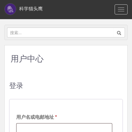
S
科学猫头鹰
TOGG
k
i
p
搜
t
索：
o
m
用户中心
a
i
n
c
登录
o
n
t
e
必
用户名或电邮地址
*
n
填
t