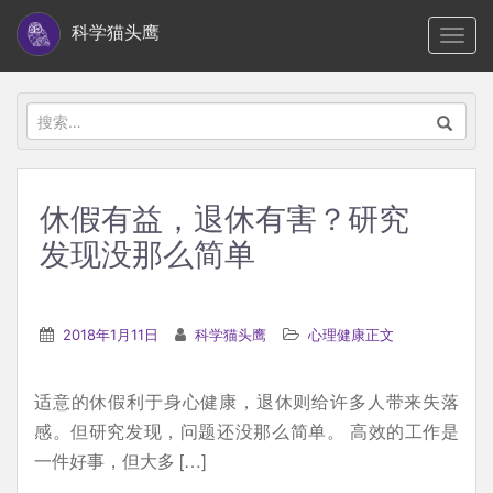
S
科学猫头鹰
TOGG
k
i
p
搜
t
索：
o
m
休假有益，退休有害？研究
a
发现没那么简单
i
n
c
2018年1月11日
科学猫头鹰
心理健康正文
o
n
t
适意的休假利于身心健康，退休则给许多人带来失落
e
感。但研究发现，问题还没那么简单。 高效的工作是
n
一件好事，但大多 […]
t