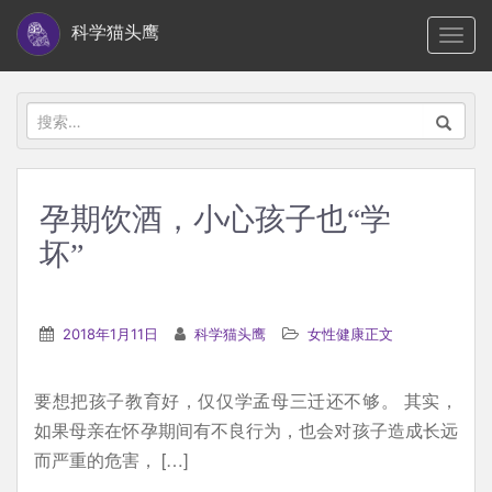
S
科学猫头鹰
TOGG
k
i
p
搜
t
索：
o
m
孕期饮酒，小心孩子也“学
a
坏”
i
n
c
2018年1月11日
科学猫头鹰
女性健康正文
o
n
t
要想把孩子教育好，仅仅学孟母三迁还不够。 其实，
e
如果母亲在怀孕期间有不良行为，也会对孩子造成长远
n
而严重的危害， […]
t