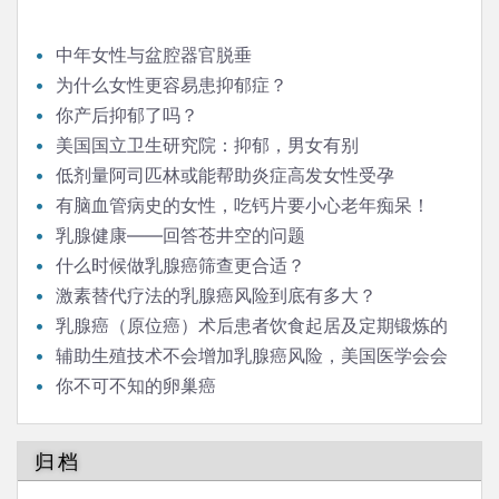
中年女性与盆腔器官脱垂
为什么女性更容易患抑郁症？
你产后抑郁了吗？
美国国立卫生研究院：抑郁，男女有别
低剂量阿司匹林或能帮助炎症高发女性受孕
有脑血管病史的女性，吃钙片要小心老年痴呆！
乳腺健康——回答苍井空的问题
什么时候做乳腺癌筛查更合适？
激素替代疗法的乳腺癌风险到底有多大？
乳腺癌（原位癌）术后患者饮食起居及定期锻炼的
强度、范围有什么需要注意的吗？
辅助生殖技术不会增加乳腺癌风险，美国医学会会
刊今天报道
你不可不知的卵巢癌
归档