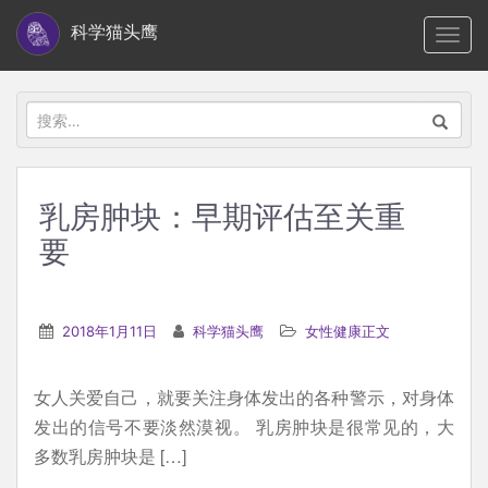
S
科学猫头鹰
TOGG
k
i
p
搜
t
索：
o
m
乳房肿块：早期评估至关重
a
要
i
n
c
2018年1月11日
科学猫头鹰
女性健康正文
o
n
t
女人关爱自己，就要关注身体发出的各种警示，对身体
e
发出的信号不要淡然漠视。 乳房肿块是很常见的，大
n
多数乳房肿块是 […]
t