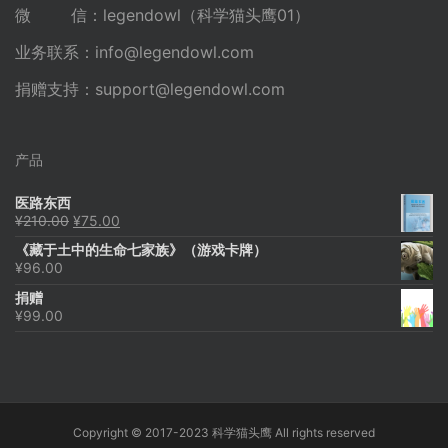
微 信：legendowl（科学猫头鹰01）
业务联系：
info@legendowl.com
捐赠支持：
support@legendowl.com
产品
医路东西
原
当
¥
210.00
¥
75.00
价
前
《藏于土中的生命七家族》（游戏卡牌）
为：
价
¥
96.00
¥210.00。
格
为：
捐赠
¥75.00。
¥
99.00
Copyright © 2017-2023 科学猫头鹰 All rights reserved