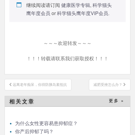
继续阅读请订阅
健康医学专辑
,
科学猫头
鹰年度会员
or
科学猫头鹰年度VIP会员
.
～～～欢迎转发～～～
！！！转载请联系我们获取授权！！！
文
远离老年痴呆，你得防胰岛素抵抗
减肥受挫怎么办？
章
导
相关文章
更多 »
航
为什么女性更容易患抑郁症？
你产后抑郁了吗？