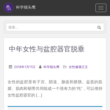
S
科学猫头鹰
TOGG
k
i
p
搜
t
索：
o
m
中年女性与盆腔器官脱垂
a
i
n
2018年1月11日
科学猫头鹰
女性健康正文
c
o
女性的盆腔里有子宫、阴道、肠道和膀胱。盆底的筋
n
膜、肌肉和韧带共同组成一个强有力的“托”，可以维持
t
女性盆腔器官的 […]
e
n
t