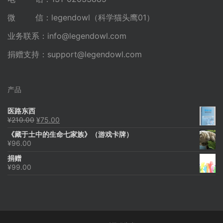
微 信：legendowl（科学猫头鹰01）
业务联系：
info@legendowl.com
捐赠支持：
support@legendowl.com
产品
医路东西
原
当
¥
210.00
¥
75.00
价
前
《藏于土中的生命七家族》（游戏卡牌）
为：
价
¥
96.00
¥210.00。
格
为：
捐赠
¥75.00。
¥
99.00