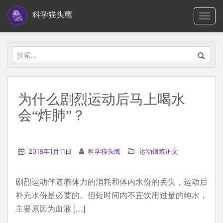
S
科学猫头鹰
TOGG
k
i
p
搜
t
索：
o
m
为什么剧烈运动后马上喝水
a
会“炸肺”？
i
n
c
2018年1月11日
科学猫头鹰
运动锻炼正文
o
n
t
剧烈运动伴随着体力的消耗和体内水份的丢失，运动后
e
补充水份是必要的。但短时间内不宜饮用过量的纯水，
n
主要原因为血液 […]
t