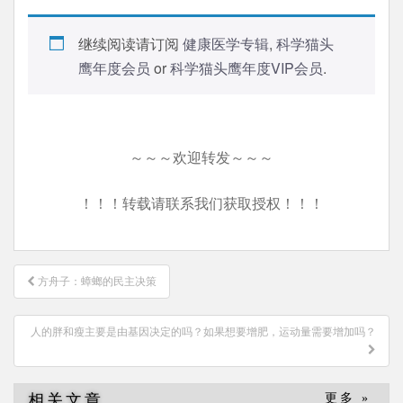
继续阅读请订阅
健康医学专辑
,
科学猫头
鹰年度会员
or
科学猫头鹰年度VIP会员
.
～～～欢迎转发～～～
！！！转载请联系我们获取授权！！！
文
方舟子：蟑螂的民主决策
章
导
人的胖和瘦主要是由基因决定的吗？如果想要增肥，运动量需要增加吗？
航
相关文章
更多 »