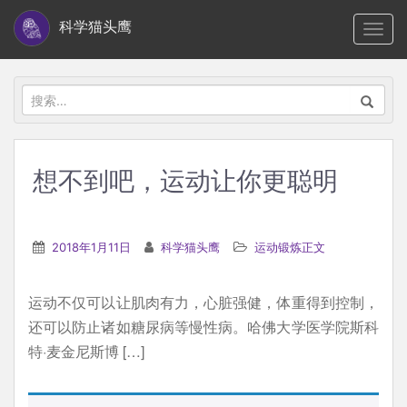
S
科学猫头鹰
TOGG
k
i
p
搜
t
索：
o
m
想不到吧，运动让你更聪明
a
i
n
2018年1月11日
科学猫头鹰
运动锻炼正文
c
o
运动不仅可以让肌肉有力，心脏强健，体重得到控制，
n
还可以防止诸如糖尿病等慢性病。哈佛大学医学院斯科
t
特·麦金尼斯博 […]
e
n
t