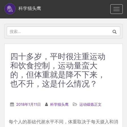
S
科学猫头鹰
TOGG
k
i
p
搜
t
索：
o
m
四十多岁，平时很注重运动
a
和饮食控制，运动量蛮大
i
n
的，但体重就是降不下来，
c
也不升，这是什么情况？
o
n
t
2018年1月11日
科学猫头鹰
运动锻炼正文
e
n
每个人的基础代谢水平不同，体重取决于每天摄入和消
t