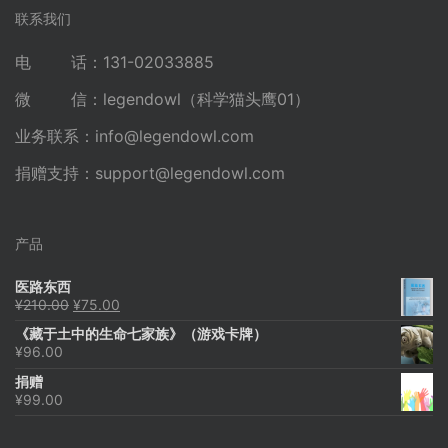
联系我们
电 话：131-02033885
微 信：legendowl（科学猫头鹰01）
业务联系：
info@legendowl.com
捐赠支持：
support@legendowl.com
产品
医路东西
原
当
¥
210.00
¥
75.00
价
前
《藏于土中的生命七家族》（游戏卡牌）
为：
价
¥
96.00
¥210.00。
格
为：
捐赠
¥75.00。
¥
99.00