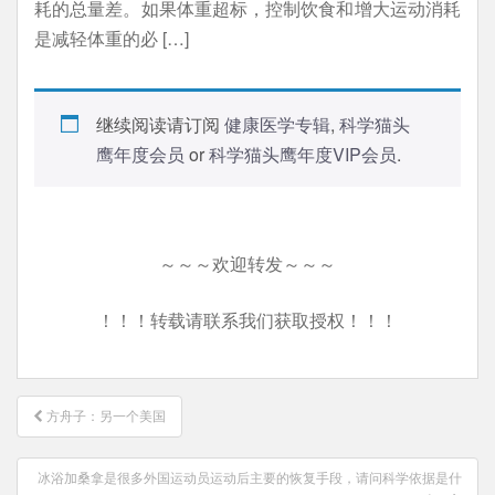
耗的总量差。如果体重超标，控制饮食和增大运动消耗
是减轻体重的必 […]
继续阅读请订阅
健康医学专辑
,
科学猫头
鹰年度会员
or
科学猫头鹰年度VIP会员
.
～～～欢迎转发～～～
！！！转载请联系我们获取授权！！！
文
方舟子：另一个美国
章
导
冰浴加桑拿是很多外国运动员运动后主要的恢复手段，请问科学依据是什