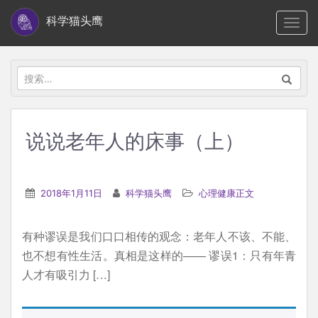
S
科学猫头鹰
TOGG
k
i
p
搜
t
索：
o
m
说说老年人的床事（上）
a
i
n
2018年1月11日
科学猫头鹰
心理健康正文
c
o
有种谬误是我们口口相传的观念：老年人不该、不能、
n
也不想有性生活。真相是这样的—— 谬误1：只有年青
t
人才有吸引力 […]
e
n
t