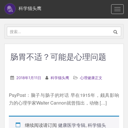
S
科学猫头鹰
TOGG
k
i
p
搜
t
索：
o
m
肠胃不适？可能是心理问题
a
i
n
2018年1月11日
科学猫头鹰
心理健康正文
c
o
PsyPost：脑子与肠子的对话 早在1915年，颇具影响
n
力的心理学家Walter Cannon就曾指出，动物 […]
t
e
n
继续阅读请订阅
健康医学专辑
,
科学猫头
t