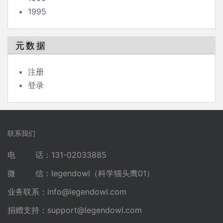
1995
元数据
注册
登录
联系我们
电 话：131-02033885
微 信：legendowl（科学猫头鹰01）
业务联系：
info@legendowl.com
捐赠支持：
support@legendowl.com