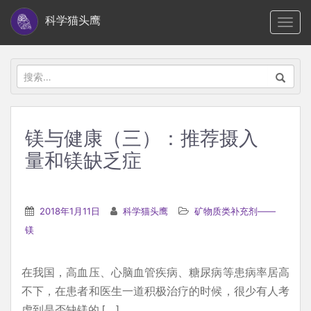
S
科学猫头鹰
TOGG
k
i
p
搜
t
索：
o
m
镁与健康（三）：推荐摄入
a
量和镁缺乏症
i
n
c
2018年1月11日
科学猫头鹰
矿物质类补充剂——
o
镁
n
t
e
在我国，高血压、心脑血管疾病、糖尿病等患病率居高
n
不下，在患者和医生一道积极治疗的时候，很少有人考
t
虑到是否缺镁的 […]