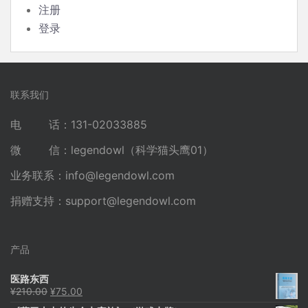
注册
登录
联系我们
电 话：131-02033885
微 信：legendowl（科学猫头鹰01）
业务联系：
info@legendowl.com
捐赠支持：
support@legendowl.com
产品
医路东西
原
当
¥
210.00
¥
75.00
价
前