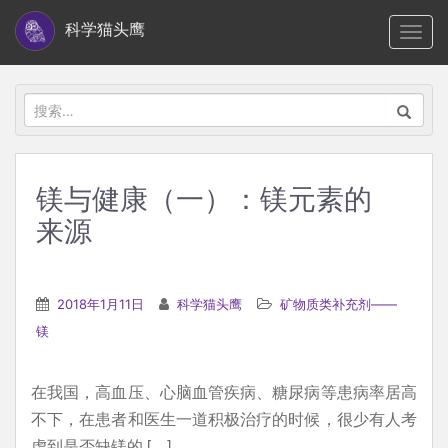
S
科学猫头鹰
TOGG
k
i
p
搜
t
索：
o
m
镁与健康（一）：镁元素的
a
来源
i
n
c
2018年1月11日
科学猫头鹰
矿物质类补充剂——
o
镁
n
t
e
在我国，高血压、心脑血管疾病、糖尿病等患病率居高
n
不下，在患者和医生一道积极治疗的时候，很少有人考
t
虑到是否缺镁的 […]