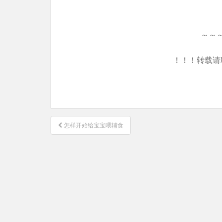
～～
！！！转载请
文
怎样开始给宝宝喂辅食
章
导
航