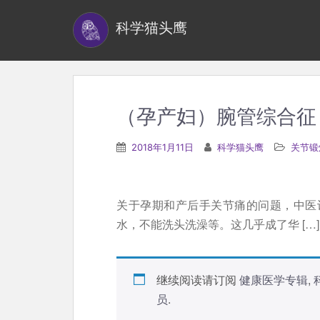
S
科学猫头鹰
k
i
p
t
o
（孕产妇）腕管综合征
m
a
2018年1月11日
科学猫头鹰
关节锻
i
n
c
关于孕期和产后手关节痛的问题，中医
o
水，不能洗头洗澡等。这几乎成了华 […]
n
t
e
继续阅读请订阅
健康医学专辑
,
n
员
.
t