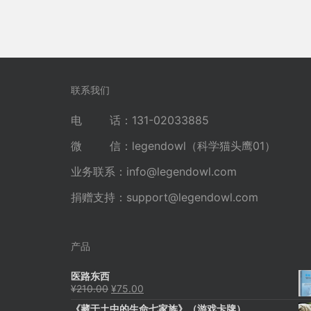
联系我们
电 话：131-02033885
微 信：legendowl（科学猫头鹰01）
业务联系：
info@legendowl.com
捐赠支持：
support@legendowl.com
产品
医路东西
原
当
¥
210.00
¥
75.00
价
前
《藏于土中的生命七家族》（游戏卡牌）