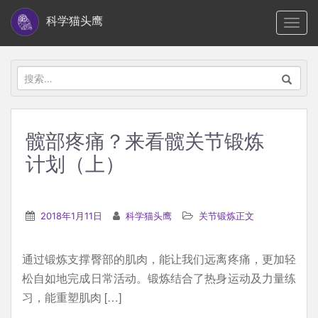
S
科学猫头鹰
TOGG
k
i
p
搜
t
索：
o
m
髋部疼痛？来看髋关节锻炼
a
计划（上）
i
n
c
2018年1月11日
科学猫头鹰
关节锻炼正文
o
n
t
通过锻炼支撑臀部的肌肉，能让我们远离疼痛，更加轻
e
松自如地完成日常活动。锻炼结合了热身运动及力量练
n
习，能重塑肌肉 […]
t