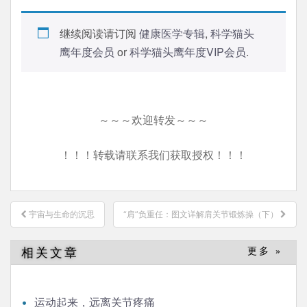
继续阅读请订阅
健康医学专辑
,
科学猫头
鹰年度会员
or
科学猫头鹰年度VIP会员
.
～～～欢迎转发～～～
！！！转载请联系我们获取授权！！！
文
宇宙与生命的沉思
“肩”负重任：图文详解肩关节锻炼操（下）
章
导
相关文章
更多 »
航
运动起来，远离关节疼痛