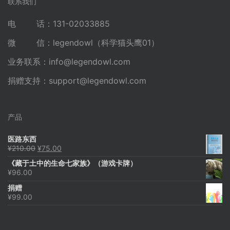
联系我们
电 话：131-02033885
微 信：legendowl（科学猫头鹰01）
业务联系：
info@legendowl.com
捐赠支持：
support@legendowl.com
产品
医路东西
原
当
¥
210.00
¥
75.00
价
前
《藏于土中的生命七家族》（游戏卡牌）
为：
价
¥
96.00
¥210.00。
格
为：
捐赠
¥75.00。
¥
99.00