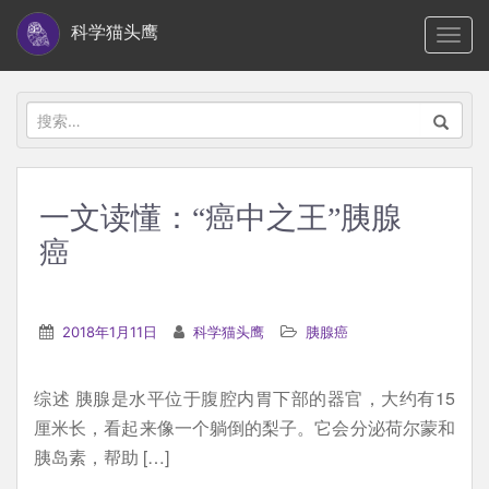
S
科学猫头鹰
TOGG
k
i
p
搜
t
索：
o
m
一文读懂：“癌中之王”胰腺
a
癌
i
n
c
2018年1月11日
科学猫头鹰
胰腺癌
o
n
t
综述 胰腺是水平位于腹腔内胃下部的器官，大约有15
e
厘米长，看起来像一个躺倒的梨子。它会分泌荷尔蒙和
n
胰岛素，帮助 […]
t