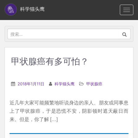
S
科学猫头鹰
TOGG
k
i
p
搜
t
索：
o
m
甲状腺癌有多可怕？
a
i
n
2018年1月11日
科学猫头鹰
甲状腺癌
c
o
近几年大家可能频繁地听说身边的亲人、朋友或同事患
n
上了甲状腺癌，于是恐慌不安，阴影顿时遮天蔽日而
t
来。但是，你了解 […]
e
n
t