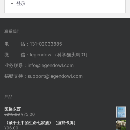
登录
联系我们
电 话：131-02033885
微 信：legendowl（科学猫头鹰01）
业务联系：
info@legendowl.com
捐赠支持：
support@legendowl.com
产品
医路东西
原
当
¥
210.00
¥
75.00
价
前
《藏于土中的生命七家族》（游戏卡牌）
为：
价
¥
96.00
¥210.00。
格