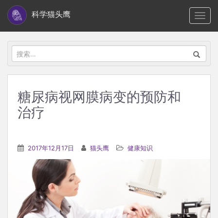
S
科学猫头鹰
TOGG
k
i
p
搜
t
索：
o
m
糖尿病视网膜病变的预防和
a
治疗
i
n
c
2017年12月17日
猫头鹰
健康知识
o
n
t
e
n
t