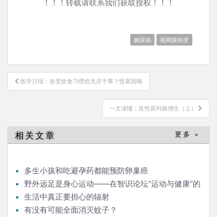
！！！转载请联系我们获取授权！！！
糖尿病
视网膜病变
文
医学日报：改变饮食习惯也无济于事？怪基因咯
章
导
一文读懂：良性前列腺增生（上）
航
相关文章
更多 »
多生小孩和吃避孕药都能预防卵巢癌
野外远足是身心运动——在智识论坛“运动与健康”的
发言
生活中真正要担心的辐射
有没有可能全面消灭蚊子？