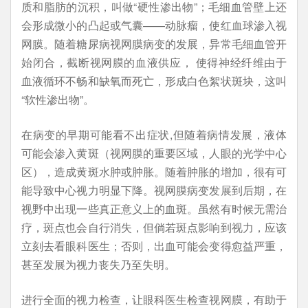
质和脂肪的沉积，叫做“硬性渗出物”；毛细血管壁上还
会形成微小的凸起或气囊——动脉瘤，使红血球渗入视
网膜。随着糖尿病视网膜病变的发展，异常毛细血管开
始闭合，截断视网膜的血液供应， 使得神经纤维由于
血液循环不畅和缺氧而死亡，形成白色絮状斑块，这叫
“软性渗出物”。
在病变的早期可能看不出症状,但随着病情发展，液体
可能会渗入黄斑（视网膜的重要区域，人眼的光学中心
区），造成黄斑水肿或肿胀。随着肿胀的增加，很有可
能导致中心视力明显下降。视网膜病变发展到后期，在
视野中出现一些真正意义上的血斑。虽然有时候无需治
疗，斑点也会自行消失，但倘若斑点影响到视力，应该
立刻去看眼科医生；否则，出血可能会变得愈益严重，
甚至发展为视力丧失乃至失明。
进行全面的视力检查，让眼科医生检查视网膜，有助于