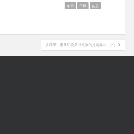
冬季
干燥
皮肤
多种维生素及矿物质补充剂的是是非非（上）