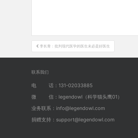
文
李长青：批判现代医学的医生未必是好医生
章
导
航
联系我们
电 话：131-02033885
微 信：legendowl（科学猫头鹰01）
业务联系：
info@legendowl.com
捐赠支持：
support@legendowl.com