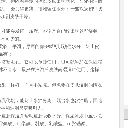
光滑。但随着年龄的增长皮肤出现老化，分泌的油脂
伤后，会变得更薄，很难留住水分；一些疾病如甲状
会加剧皮肤干燥。
时可能会发红、瘙痒。不论是否已经出现这些症状，
必不可少的。
柔软、平滑，厚厚的保护膜可以锁住水分、防止皮
品有：
还不堵塞毛孔。它可以单独使用，也可以添加在保湿霜
林不含水，最好在沐浴后皮肤尚湿润时使用，这样
的效果一样好，而且不粘腻。但也要在皮肤湿润的情况
含有乳化剂，能防止水油分离，既含水也含油脂，因此
士林和油脂类更吸引人。
用于皮肤保湿并帮助皮肤吸收水分。保湿乳液中至少包
谷氨酸、山梨醇、乳酸、乳酸盐、α-羟基酸。