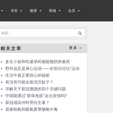
专答
微课
商城
会员
搜
索：
相关文章
更多 »
多生小孩和吃避孕药都能预防卵巢癌
野外远足是身心运动——在智识论坛“运动
与健康”的发言
生活中真正要担心的辐射
有没有可能全面消灭蚊子？
详解关于新冠溯源的四个关键问题
中国能通过“群体免疫”走出疫情吗?
新冠感染何时用抗生素？
居家制氧和吸氧要警惕氧中毒