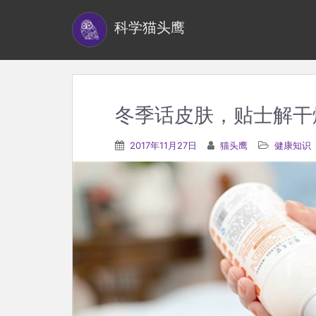
S
科学猫头鹰
k
i
p
t
o
冬季话皮肤，贴士解干
m
a
2017年11月27日
猫头鹰
健康知识
i
n
c
o
n
t
e
n
t