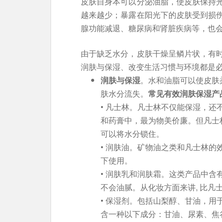
皮肤自身本可以分泌油脂，使皮肤保持
越来越少；暴露在阳光下的皮肤受到损
腺功能减退、糖尿病和肾脏疾病等，也
由于缺乏水分，皮肤干燥呈鳞片状，有
润肤与保湿、改变生活习惯与环境都是
润肤与保湿
。水和油脂可以使皮肤
肤水分流失。
常见有效润肤保湿产
• 凡士林。凡士林不仅能保湿，
和药膏中，最为物美价廉。但凡士
可以将水分锁住。
• 润肤油。矿物油之类和凡士林
下使用。
• 润肤乳和润肤霜。这类产品中
不会油腻。从化妆方面来讲, 比凡
• 保湿剂。包括山梨醇、甘油，
含一种以下成分：甘油、尿素、焦