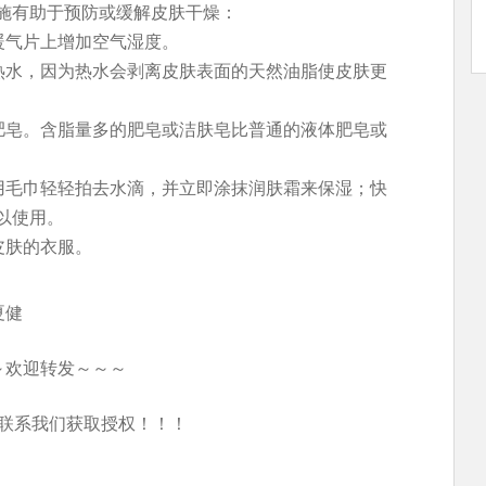
施有助于预防或缓解皮肤干燥：
暖气片上增加空气湿度。
是热水，因为热水会剥离皮肤表面的天然油脂使皮肤更
湿肥皂。含脂量多的肥皂或洁肤皂比普通的液体肥皂或
，用毛巾轻轻拍去水滴，并立即涂抹润肤霜来保湿；快
以使用。
皮肤的衣服。
夏健
～欢迎转发～～～
联系我们获取授权！！！