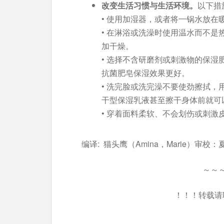
改变生活习惯与生活环境。
以下措
• 使用加湿器，或者将一锅水放在
• 在淋浴或洗澡时使用温水而不
加干燥。
• 选择不含研磨剂或刺激物的保
抗菌肥皂保湿效果更好。
• 洗完脸或洗完澡不要使劲擦拭
干型保湿乳液甚至擦干身体前就可
• 穿着面料柔软、不会划伤或刺激
编译: 猫头鹰（Amina，Marie）审校：
～～
！！！转载请