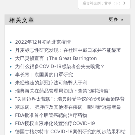
航
膳食补充剂：甘草（下）
相关文章
更多 »
2022年12月初的北京疫情
丹麦标志性研究发现：在社区中戴口罩并不能显著
降低（新冠）感染率
大巴灵顿宣言（The Great Barrington
Declaration）
为什么很多COVID-19感染者会失去嗅觉？
李长青｜袁国勇的口罩研究
未经检验的新冠疗法可能弊大于利
瑞典海关在药品管理局协助下查禁“连花清瘟”
“关闭边界太荒谬”：瑞典颇受争议的冠状病毒策略背
后的流行病学家
糖尿病、肥胖症及其他潜在疾病，哪些新冠患者最
危险？
FDA批准首个胆管癌靶向治疗药物
FDA授权血液净化装置治疗COVID-19
德国甘格尔特市 COVID-19案例研究的初步结果和结