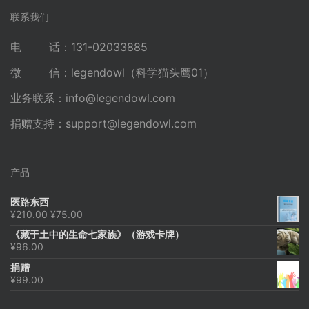
联系我们
电 话：131-02033885
微 信：legendowl（科学猫头鹰01）
业务联系：
info@legendowl.com
捐赠支持：
support@legendowl.com
产品
医路东西
原
当
¥
210.00
¥
75.00
价
前
《藏于土中的生命七家族》（游戏卡牌）
为：
价
¥
96.00
¥210.00。
格
为：
捐赠
¥75.00。
¥
99.00