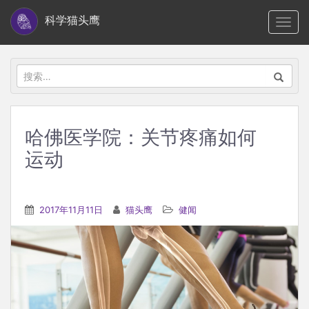
S
科学猫头鹰
TOGG
k
i
p
搜
t
索：
o
m
哈佛医学院：关节疼痛如何
a
运动
i
n
c
2017年11月11日
猫头鹰
健闻
o
n
t
e
n
t