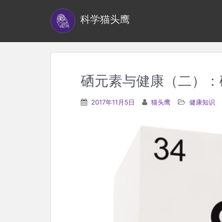
S
科学猫头鹰
k
i
p
t
o
硒元素与健康（二）：
m
a
2017年11月5日
猫头鹰
健康知识
i
n
c
o
n
t
e
n
t