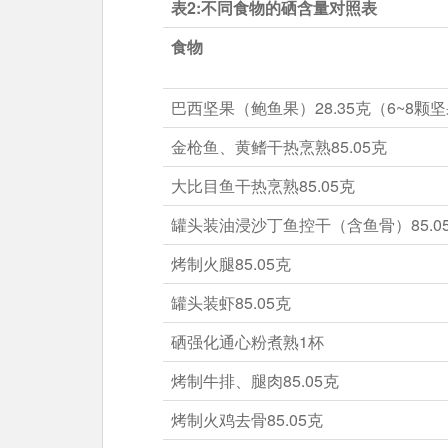
表2:不同食物的硒含量对照表
食物
巴西坚果（鲍鱼果）28.35克（6~8颗
金枪鱼、黄鳍干热烹熟85.05克
大比目鱼干热烹熟85.05克
罐头装油浸沙丁鱼控干（含鱼骨）85.0
烤制火腿85.05克
罐头装虾85.05克
硒强化通心粉煮熟1杯
烤制牛排、腿肉85.05克
烤制火鸡去骨85.05克