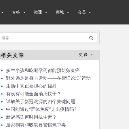
专答
微课
商城
会员
搜
索：
相关文章
更多 »
多生小孩和吃避孕药都能预防卵巢癌
野外远足是身心运动——在智识论坛“运动
与健康”的发言
生活中真正要担心的辐射
有没有可能全面消灭蚊子？
详解关于新冠溯源的四个关键问题
中国能通过“群体免疫”走出疫情吗?
新冠感染何时用抗生素？
居家制氧和吸氧要警惕氧中毒