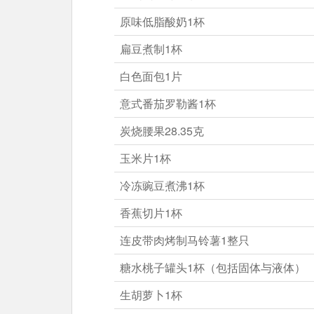
原味低脂酸奶1杯
扁豆煮制1杯
白色面包1片
意式番茄罗勒酱1杯
炭烧腰果28.35克
玉米片1杯
冷冻豌豆煮沸1杯
香蕉切片1杯
连皮带肉烤制马铃薯1整只
糖水桃子罐头1杯（包括固体与液体）
生胡萝卜1杯