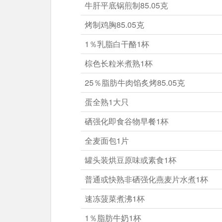
牛肝平底锅煎制85.05克
烤制鸡胸85.05克
1％乳脂白干酪1杯
棕色长粒米煮熟1杯
25％脂肪牛肉馅炙烤85.05克
蛋全熟1大只
硒强化即食谷物早餐1杯
全麦面包1片
罐头装烘豆原味或素食1杯
普通或快熟非硒强化燕麦片水煮1杯
速冻菠菜煮沸1杯
1％脂肪牛奶1杯