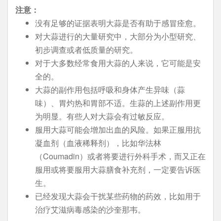
注意：
没有足够的证据表明大蒜是否有助于感冒痊愈。
对大蒜进行的大量研究中，大部分为小型研究、
初步调查或者低质量的研究。
对于大多数经常食用大蒜的人来说，它可能是安
全的。
大蒜的副作用包括呼吸和身体产生异味（蒜
味）、胃灼热和胃部不适。生蒜的上述副作用更
为明显。有些人对大蒜会有过敏反应。
服用大蒜可能会增加出血的风险。如果正服用抗
凝血剂（血液稀释剂），比如华法林
（Coumadin）或者将要进行外科手术，而又正在
服用或将要服用大蒜膳食补充剂，一定要告诉医
生。
已经发现大蒜会干扰某些药物的药效，比如用于
治疗艾滋病毒感染的沙奎那韦。