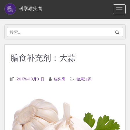
S
科学猫头鹰
TOGG
k
i
p
搜
t
索：
o
m
膳食补充剂：大蒜
a
i
n
2017年10月31日
猫头鹰
健康知识
c
o
n
t
e
n
t