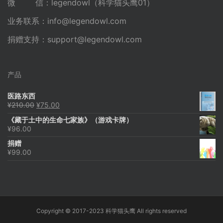
微 信：legendowl（科学猫头鹰01）
业务联系：
info@legendowl.com
捐赠支持：
support@legendowl.com
产品
医路东西
原
当
¥
210.00
¥
75.00
价
前
《藏于土中的生命七家族》（游戏卡牌）
为：
价
¥
96.00
¥210.00。
格
为：
捐赠
¥75.00。
¥
99.00
Copyright © 2017-2023 科学猫头鹰 All rights reserved