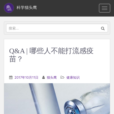
S
科学猫头鹰
TOGG
k
i
p
搜
t
索：
o
m
Q&A | 哪些人不能打流感疫
a
苗？
i
n
c
2017年10月11日
猫头鹰
健康知识
o
n
t
e
n
t