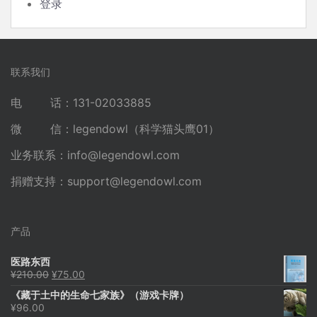
登录
联系我们
电 话：131-02033885
微 信：legendowl（科学猫头鹰01）
业务联系：
info@legendowl.com
捐赠支持：
support@legendowl.com
产品
医路东西
原
当
¥
210.00
¥
75.00
价
前
《藏于土中的生命七家族》（游戏卡牌）
为：
价
¥
96.00
¥210.00。
格