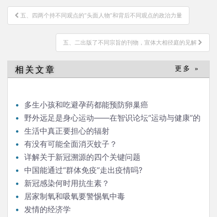
文
五、四两个持不同观点的“头面人物”和背后不同观点的政治力量
章
导
五、二出版了不同宗旨的刊物，宣体大相径庭的见解
航
相关文章
更多 »
多生小孩和吃避孕药都能预防卵巢癌
野外远足是身心运动——在智识论坛“运动与健康”的
发言
生活中真正要担心的辐射
有没有可能全面消灭蚊子？
详解关于新冠溯源的四个关键问题
中国能通过“群体免疫”走出疫情吗?
新冠感染何时用抗生素？
居家制氧和吸氧要警惕氧中毒
发情的经济学