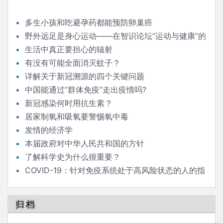
多生小孩和吃避孕药都能预防卵巢癌
野外远足是身心运动——在智识论坛“运动与健康”的
发言
生活中真正要担心的辐射
有没有可能全面消灭蚊子？
详解关于新冠溯源的四个关键问题
中国能通过“群体免疫”走出疫情吗?
新冠感染何时用抗生素？
居家制氧和吸氧要警惕氧中毒
发情的经济学
本届政府对中华人民共和国的方针
了解科学史为什么很重要？
COVID-19：针对免疫系统处于高风险状态的人的指
南
归档