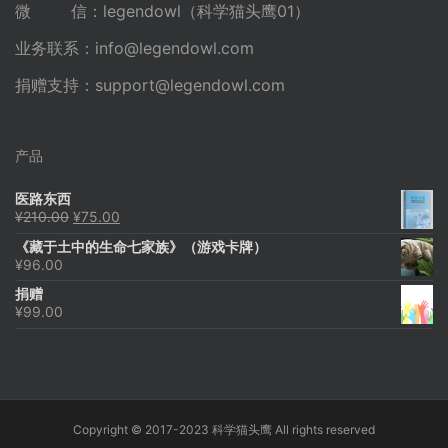
微 信：legendowl（科学猫头鹰01）
业务联系：
info@legendowl.com
捐赠支持：
support@legendowl.com
产品
医路东西
原
当
¥
210.00
¥
75.00
价
前
《藏于土中的生命七家族》（游戏卡牌）
为：
价
¥
96.00
¥210.00。
格
为：
捐赠
¥75.00。
¥
99.00
Copyright © 2017-2023 科学猫头鹰 All rights reserved