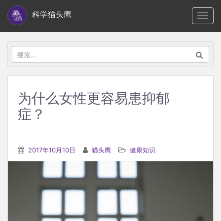
S
科学猫头鹰
TOGG
k
i
p
搜
t
索：
o
m
为什么女性更容易患抑郁
a
症？
i
n
c
2017年10月10日
猫头鹰
健康知识
o
n
t
e
n
t