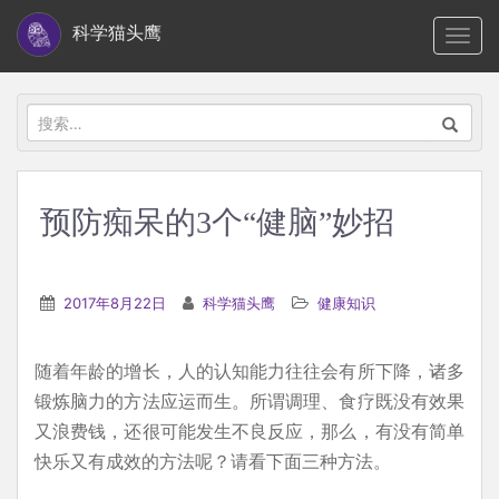
S
科学猫头鹰
TOGG
k
i
p
搜
t
索：
o
m
预防痴呆的3个“健脑”妙招
a
i
n
2017年8月22日
科学猫头鹰
健康知识
c
o
随着年龄的增长，人的认知能力往往会有所下降，诸多
n
锻炼脑力的方法应运而生。所谓调理、食疗既没有效果
t
又浪费钱，还很可能发生不良反应，那么，有没有简单
e
快乐又有成效的方法呢？请看下面三种方法。
n
t