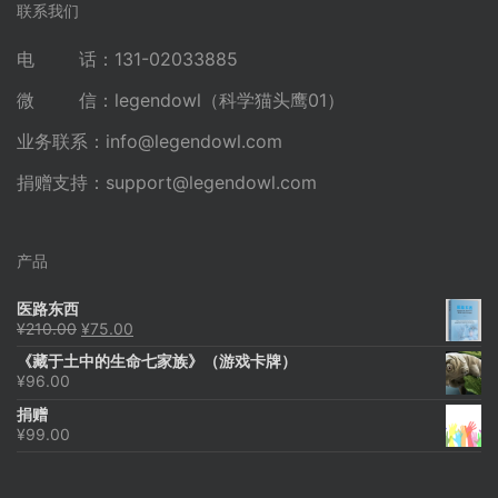
联系我们
电 话：131-02033885
微 信：legendowl（科学猫头鹰01）
业务联系：
info@legendowl.com
捐赠支持：
support@legendowl.com
产品
医路东西
原
当
¥
210.00
¥
75.00
价
前
《藏于土中的生命七家族》（游戏卡牌）
为：
价
¥
96.00
¥210.00。
格
为：
捐赠
¥75.00。
¥
99.00