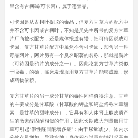
里含有古柯碱(可卡因)，属于违禁品。
可卡因是从古柯叶提取的毒品，但复方甘草片的配方中
并不含可卡因或古柯叶，不知是吴先生所带的复方甘草
片厂商擅改配方，还是媒体报道有错，把可待因说成可
卡因。复方甘草片配方中虽然不含可卡因，却含另一种
毒品阿片，阿片另有一个臭名昭著的名称，那就是鸦片
（可待因是鸦片的成分之一）。因此吃复方甘草片类似
于吸毒，的确，临床发现服用复方甘草片能够成瘾，形
成药物依赖。
复方甘草片的另一成分甘草的毒性同样值得注意。甘草
的主要成分是甘草酸（甘草酸的钾盐和钙盐俗称甘草甜
素，是甘草的甜味成分），它具有和人体肾上腺皮质产
生的激素醛固酮相似的作用，因此长期或大剂量服用甘
草可引起“假性醛固酮增多症”：由于尿量减少、体内水
分储存量增加，导致水肿；身体积存过量的钠引起高血