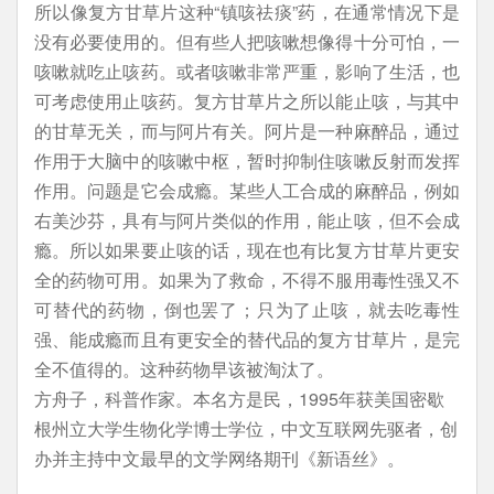
所以像复方甘草片这种“镇咳祛痰”药，在通常情况下是
没有必要使用的。但有些人把咳嗽想像得十分可怕，一
咳嗽就吃止咳药。或者咳嗽非常严重，影响了生活，也
可考虑使用止咳药。复方甘草片之所以能止咳，与其中
的甘草无关，而与阿片有关。阿片是一种麻醉品，通过
作用于大脑中的咳嗽中枢，暂时抑制住咳嗽反射而发挥
作用。问题是它会成瘾。某些人工合成的麻醉品，例如
右美沙芬，具有与阿片类似的作用，能止咳，但不会成
瘾。所以如果要止咳的话，现在也有比复方甘草片更安
全的药物可用。如果为了救命，不得不服用毒性强又不
可替代的药物，倒也罢了；只为了止咳，就去吃毒性
强、能成瘾而且有更安全的替代品的复方甘草片，是完
全不值得的。这种药物早该被淘汰了。
方舟子，科普作家。本名方是民，1995年获美国密歇
根州立大学生物化学博士学位，中文互联网先驱者，创
办并主持中文最早的文学网络期刊《新语丝》。