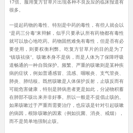
17倍。服用复方甘草片出现各种不良反应的临床报道有
很多。
一提起药物的毒性、特别是中药的毒性，有些人就会以
“是药三分毒”来辩解，似乎只要承认所有药物都有毒性
就可以放心地吃药。药物固然难免有毒性，但是否有必
要使用，则要权衡利弊。吃复方甘草片的目的是为了
“镇咳祛痰”。咳嗽本身不是病，而是人体为了保障呼吸
道畅通的一种自我保护。频繁、严重的咳嗽则是某种疾
病的症状，例如普通感冒、流感、咽喉炎、支气管炎、
肺炎、肺结核。既然咳嗽是人体保护反射，止咳反而有
可能危害健康，特别是肺病患者更是如此，分泌物积蓄
在肺部不咳出来并非好事。所以一般是不提倡止咳的。
如果咳嗽过于严重而需要治疗，也应该是针对引起咳嗽
的病因，根除咳嗽的因素（例如抗菌、消炎、戒烟），
而不是简单地强制止咳。