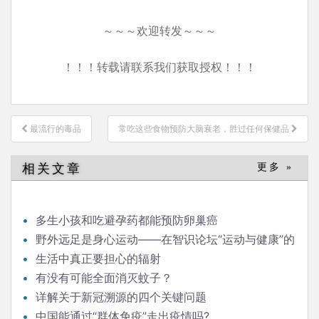
～～～欢迎转发～～～
！！！转载请联系我们获取授权！！！
文
最流行的毒品
常吃这些食物预防大脑衰老，胜过任何保健品
章
导
相关文章
更多 »
航
多生小孩和吃避孕药都能预防卵巢癌
野外远足是身心运动——在智识论坛“运动与健康”的
发言
生活中真正要担心的辐射
有没有可能全面消灭蚊子？
详解关于新冠溯源的四个关键问题
中国能通过“群体免疫”走出疫情吗?