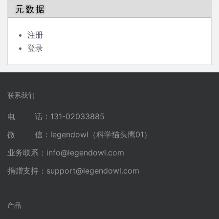
元数据
注册
登录
联系我们
电 话：131-02033885
微 信：legendowl（科学猫头鹰01）
业务联系：
info@legendowl.com
捐赠支持：
support@legendowl.com
产品