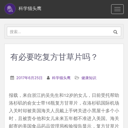
S
科学猫头鹰
TOGG
k
i
p
搜
t
索：
o
m
有必要吃复方甘草片吗？
a
i
n
2017年6月25日
科学猫头鹰
健康知识
c
o
报载，来自浙江的吴先生和12岁的女儿，日前受托帮助
n
洛杉矶的俞女士带16瓶复方甘草片，在洛杉矶国际机场
t
入关时却被美国海关人员戴上手铐关进小黑屋十多个小
e
时，且被责令他和女儿未来五年都不准进入美国。海关
n
邮寄的美国食品药品管理局检验报告显示，复方甘草片
t