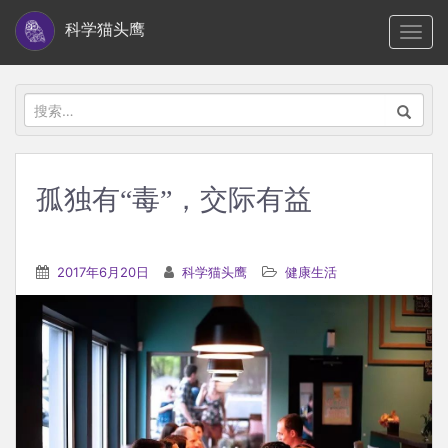
S
科学猫头鹰
TOGG
k
i
p
搜
t
索：
o
m
孤独有“毒”，交际有益
a
i
n
2017年6月20日
科学猫头鹰
健康生活
c
o
n
t
e
n
t