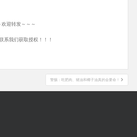
～欢迎转发～～～
联系我们获取授权！！！
警惕：吃肥肉、猪油和椰子油真的会要命！