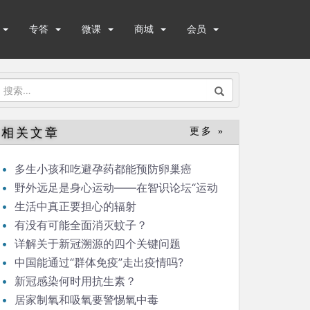
专答
微课
商城
会员
搜
索：
相关文章
更多 »
多生小孩和吃避孕药都能预防卵巢癌
野外远足是身心运动——在智识论坛“运动
与健康”的发言
生活中真正要担心的辐射
有没有可能全面消灭蚊子？
详解关于新冠溯源的四个关键问题
中国能通过“群体免疫”走出疫情吗?
新冠感染何时用抗生素？
居家制氧和吸氧要警惕氧中毒