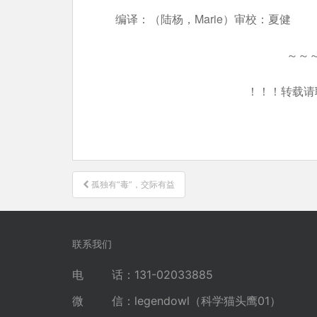
编译：（陆杨，Marie）审校：夏健
～～
！！！转载请
文
孤独有“毒”，交际有益
章
导
航
联系我们
电 话：131-02033885
微 信：legendowl（科学猫头鹰01）