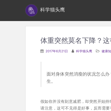
S
科学猫头鹰
k
i
p
t
o
体重突然莫名下降？这
m
a
2017年6月21日
科学猫头鹰
健康
i
n
c
面对身体突然消瘦的状况怎么办
o
生。
n
t
e
假如你并没有刻意减肥，却突然开始持
n
请注意，这可不见得是好事，反而需要
t