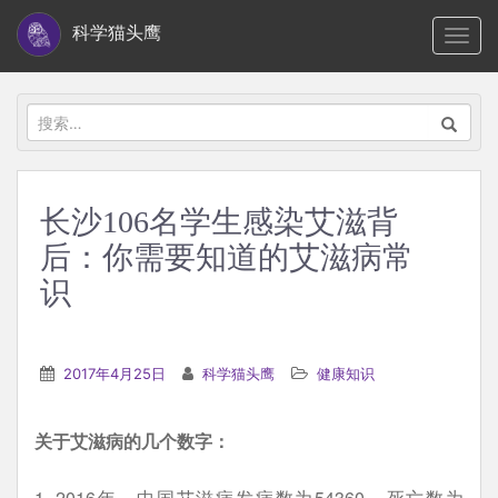
S
科学猫头鹰
TOGG
k
i
p
搜
t
索：
o
m
长沙106名学生感染艾滋背
a
后：你需要知道的艾滋病常
i
n
识
c
o
n
2017年4月25日
科学猫头鹰
健康知识
t
e
关于艾滋病的几个数字：
n
t
1. 2016年，中国艾滋病发病数为54360，死亡数为