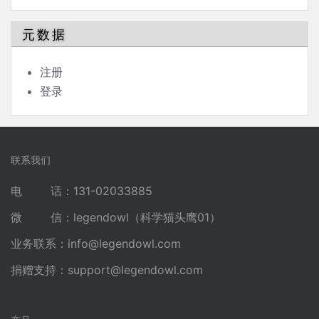
元数据
注册
登录
联系我们
电 话：131-02033885
微 信：legendowl（科学猫头鹰01）
业务联系：
info@legendowl.com
捐赠支持：
support@legendowl.com