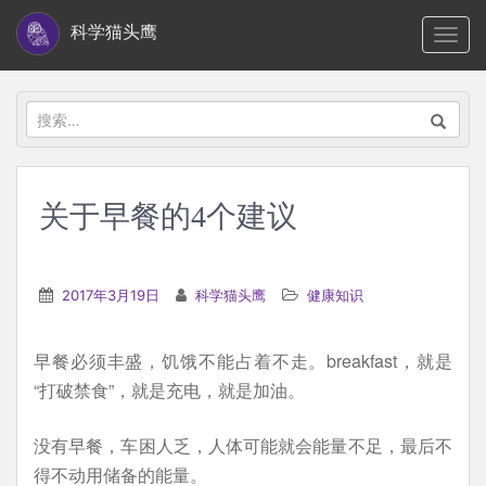
S
科学猫头鹰
TOGG
k
i
p
搜
t
索：
o
m
关于早餐的4个建议
a
i
n
2017年3月19日
科学猫头鹰
健康知识
c
o
早餐必须丰盛，饥饿不能占着不走。breakfast，就是
n
“打破禁食”，就是充电，就是加油。
t
e
没有早餐，车困人乏，人体可能就会能量不足，最后不
n
得不动用储备的能量。
t