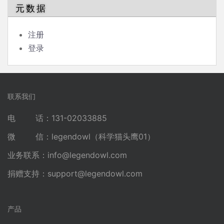
元数据
注册
登录
联系我们
电 话：131-02033885
微 信：legendowl（科学猫头鹰01）
业务联系：
info@legendowl.com
捐赠支持：
support@legendowl.com
产品