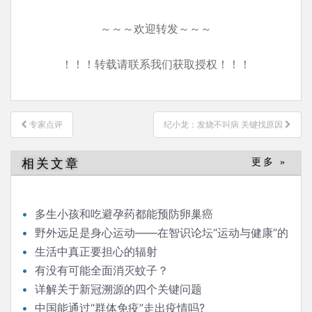
～～～欢迎转发～～～
！！！转载请联系我们获取授权！！！
文
专家点评
纪小龙：发烧不叫病 关键找原因
章
导
相关文章
更多 »
航
多生小孩和吃避孕药都能预防卵巢癌
野外远足是身心运动——在智识论坛“运动与健康”的
发言
生活中真正要担心的辐射
有没有可能全面消灭蚊子？
详解关于新冠溯源的四个关键问题
中国能通过“群体免疫”走出疫情吗?