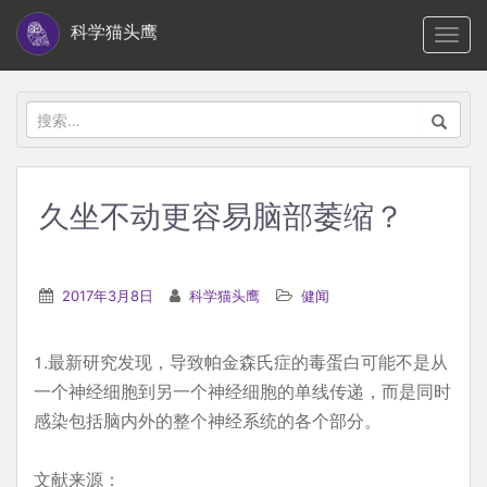
S
科学猫头鹰
TOGG
k
i
p
搜
t
索：
o
m
久坐不动更容易脑部萎缩？
a
i
n
2017年3月8日
科学猫头鹰
健闻
c
o
1.最新研究发现，导致帕金森氏症的毒蛋白可能不是从
n
一个神经细胞到另一个神经细胞的单线传递，而是同时
t
感染包括脑内外的整个神经系统的各个部分。
e
n
文献来源：
t