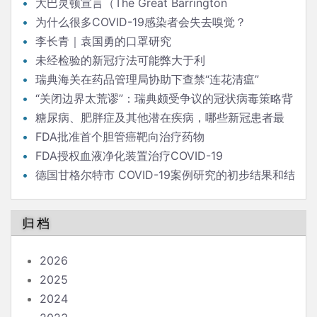
降低（新冠）感染率
大巴灵顿宣言（The Great Barrington
Declaration）
为什么很多COVID-19感染者会失去嗅觉？
李长青｜袁国勇的口罩研究
未经检验的新冠疗法可能弊大于利
瑞典海关在药品管理局协助下查禁“连花清瘟”
“关闭边界太荒谬”：瑞典颇受争议的冠状病毒策略背
后的流行病学家
糖尿病、肥胖症及其他潜在疾病，哪些新冠患者最
危险？
FDA批准首个胆管癌靶向治疗药物
FDA授权血液净化装置治疗COVID-19
德国甘格尔特市 COVID-19案例研究的初步结果和结
论
归档
2026
2025
2024