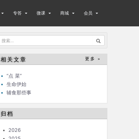
专答
微课
商城
会员
搜
索：
相关文章
更多 »
“点 菜”
生命伊始
辅食那些事
归档
2026
2025