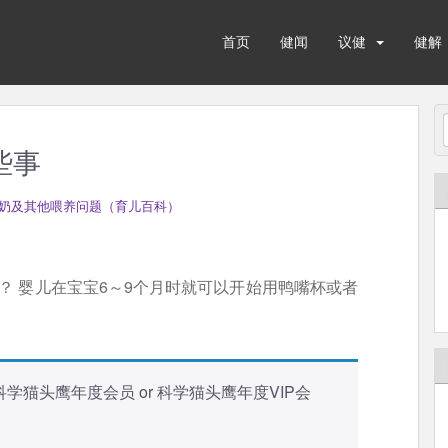
首页
健闻
议健
健解
些事
奶及其他喂养问题（育儿百科）
子？ 婴儿在宝宝6～9个月时就可以开始用鸭嘴杯或者
科学猫头鹰年度会员
or
科学猫头鹰年度VIP会