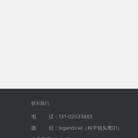
联系我们
电 话：131-02033885
微 信：legendowl（科学猫头鹰01）