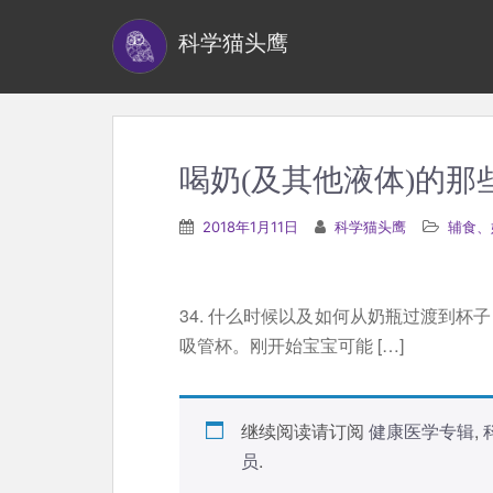
S
科学猫头鹰
k
i
p
t
o
喝奶(及其他液体)的那
m
a
2018年1月11日
科学猫头鹰
辅食、
i
n
c
34. 什么时候以及如何从奶瓶过渡到杯
o
吸管杯。刚开始宝宝可能 […]
n
t
e
继续阅读请订阅
健康医学专辑
,
n
员
.
t