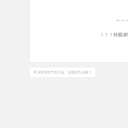
～～
！！！转载请
文
当室内空气也污染，这题你怎么解？
章
导
航