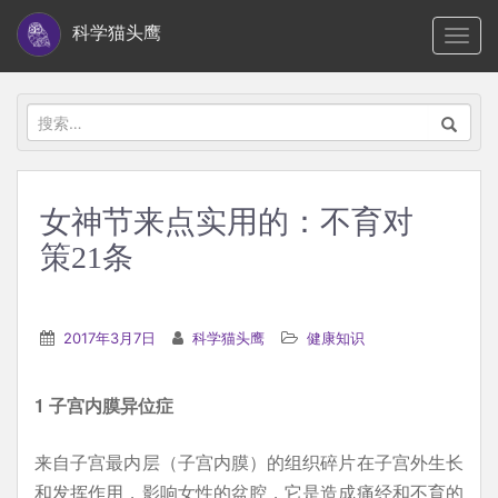
S
科学猫头鹰
TOGG
k
i
p
搜
t
索：
o
m
女神节来点实用的：不育对
a
策21条
i
n
c
2017年3月7日
科学猫头鹰
健康知识
o
n
t
1 子宫内膜异位症
e
来自子宫最内层（子宫内膜）的组织碎片在子宫外生长
n
和发挥作用，影响女性的盆腔，它是造成痛经和不育的
t