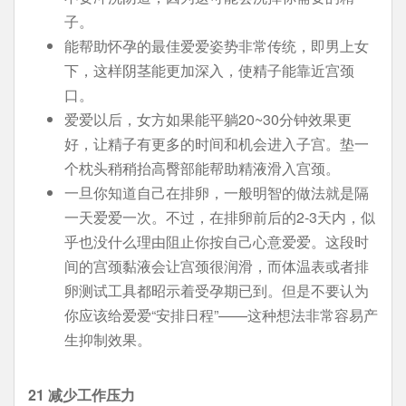
子。
能帮助怀孕的最佳爱爱姿势非常传统，即男上女
下，这样阴茎能更加深入，使精子能靠近宫颈
口。
爱爱以后，女方如果能平躺20~30分钟效果更
好，让精子有更多的时间和机会进入子宫。垫一
个枕头稍稍抬高臀部能帮助精液滑入宫颈。
一旦你知道自己在排卵，一般明智的做法就是隔
一天爱爱一次。不过，在排卵前后的2-3天内，似
乎也没什么理由阻止你按自己心意爱爱。这段时
间的宫颈黏液会让宫颈很润滑，而体温表或者排
卵测试工具都昭示着受孕期已到。但是不要认为
你应该给爱爱“安排日程”——这种想法非常容易产
生抑制效果。
21 减少工作压力