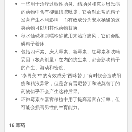
一些用于治疗过敏性肠炎、结肠炎和克罗恩氏病
的药物中含有柳氮磺胺吡啶，它会对正常的精子
发育产生不利影响；而有效成分为安水杨酸的这
类药物可以用其他药物替换。
秋水仙碱和别嘌呤醇被用来治疗痛风，它们会阻
碍精子着床。
包括四环素、庆大霉素、新霉素、红霉素和呋喃
妥因（极高剂量）在内的抗生素，都会影响精子
的产生、游动和密度。
“泰胃美”中的有效成分“西咪替丁”有时候会造成阳
痿和精液异常，但是含有雷尼替丁和法莫替丁的
药物似乎不会产生这种后果。
环孢霉素在器官移植中用于提高器官存活率，但
可能会损害男性的生育能力。
16 草药