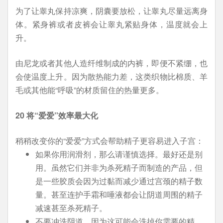
为了让睾丸保持凉爽，阴囊要放松，让睾丸尽量远离身
体。紧身裤或者皮裤会让睾丸紧贴身体，温度就会上
升。
由尼龙或者其他人造纤维制成的内裤，即便不紧绷，也
会使温度上升。因为散热能力差，这类织物比棉质、羊
毛或其他能“呼吸”的材质留住的热量更多。
20 将“爱爱”效率最大化
稍稍改变你的“爱爱”方式会帮助精子更容易进入子宫：
如果你用润滑剂，那么请谨慎选择。最好还是别
用。虽然它们并非为杀死精子而制造的产品，但
是一些胶质会因为过黏而减少通过宫颈的精子数
量。甚至连护手霜和唾液都会让阴道周围的精子
减速甚至杀死精子。
不要冲洗阴道，因为这可能会洗掉你需要的精