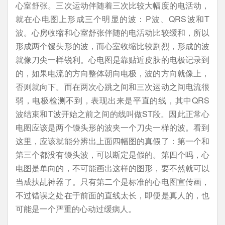
心室舒张。三次运动伴随着三次比较大幅度的电活动，
就在心电图上形成三个明显的波：P波、QRS波和T
波。心房收缩和心室舒张伴随的电活动比较缓和，所以
形成两个馒头形的波，而心室收缩比较剧烈，形成的波
就像刀尖一样锐利。心电图是靠贴近皮肤的电极记录到
的，如果电流的方向整体朝向电极，波的方向就像上，
否则就向下。而在两次心跳之间和三次运动之间电流很
弱，电极检测不到，表现出来是平直的线，其中QRS
波结束和T波开始之前之间的线叫做ST段。因此正常心
电图应该是两个馒头形的波夹一个刀尖一样的波。看到
这里，应该就能分辨出上面四幅图的真假了：第一个和
第三个都没有馒头波，可以断定是假的。第四个吗，心
电图是单向的，不可能画出这样的图形，要不然就可以
当成扶乩神器了。只有第二个是标准的心电图宣传画，
不过错误之处在于前面的直线太长，即便是真人的，也
可能是一个严重的心动过缓病人。