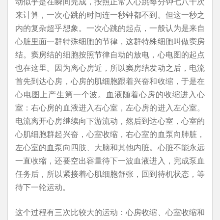
动似乎是在瞬间完成，按照正常人心跳每分钟七八十次
来计算，一次心跳的时间连一秒钟都不到。但这一秒之
内的复杂超乎想象。一次心跳的起点，一般认为是来自
心脏里面一群特殊细胞的节律，这群特殊细胞叫做窦房
结。窦房结的细胞按照节律自动的放电，心电图的起点
也在这里。因为离心房近，所以窦房结发动之后，电流
首先到达心房，心房的肌细胞跟着兴奋和收缩，于是在
心电图上产生第一个波。血液随着心房的收缩进入心
室：右心房的血液进入右心室，左心房的进入左心室。
电流离开心房继续向下游流动，然后到达心室，心室的
心肌细胞群起兴奋，心室收缩，右心室的血泵向肺脏，
左心室的血泵向四肢、大脑和其他内脏。心脏不能永远
一直收缩，还要空出容量待下一波血液进入，完成泵血
任务后，所以紧接着心肌细胞舒张，回到待机状态，等
待下一轮运动。
这个过程有三次比较大的运动：心房收缩、心室收缩和