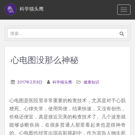
S
科学猫头鹰
TOGG
k
i
p
搜
t
索：
o
m
心电图没那么神秘
a
i
n
2017年2月9日
科学猫头鹰
健康知识
c
o
心电图是医院里非常重要的检查技术，尤其是对于心肌
n
梗死、心律失常，使用简便，结果快速，又没有创伤，
t
价格还便宜，真是接近完美的检查技术了。几个波形就
e
能够诊断疾病，在很多普通人那里看起来也是很神奇
n
的。心电图也经常出现在影视剧中，作为宣告人物生死
t