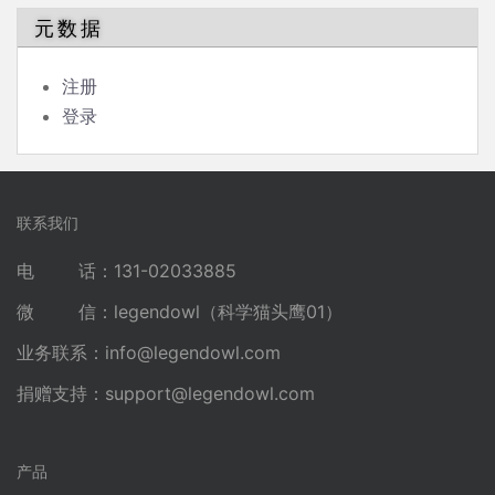
元数据
注册
登录
联系我们
电 话：131-02033885
微 信：legendowl（科学猫头鹰01）
业务联系：
info@legendowl.com
捐赠支持：
support@legendowl.com
产品