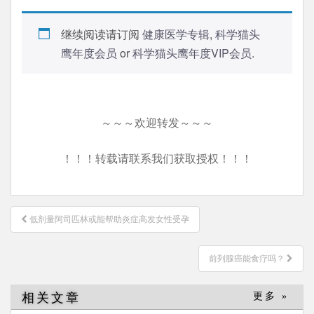
继续阅读请订阅
健康医学专辑
,
科学猫头
鹰年度会员
or
科学猫头鹰年度VIP会员
.
～～～欢迎转发～～～
！！！转载请联系我们获取授权！！！
文
低剂量阿司匹林或能帮助炎症高发女性受孕
章
导
前列腺癌能食疗吗？
航
相关文章
更多 »