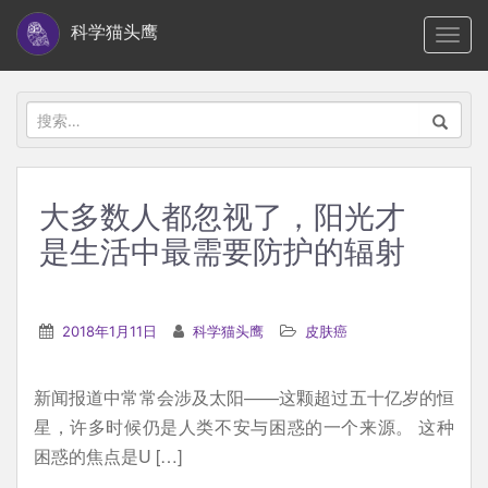
S
科学猫头鹰
TOGG
k
i
p
搜
t
索：
o
m
大多数人都忽视了，阳光才
a
是生活中最需要防护的辐射
i
n
c
2018年1月11日
科学猫头鹰
皮肤癌
o
n
t
新闻报道中常常会涉及太阳——这颗超过五十亿岁的恒
e
星，许多时候仍是人类不安与困惑的一个来源。 这种
n
困惑的焦点是U […]
t