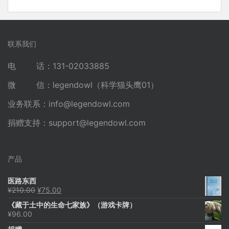
联系我们
电 话：131-02033885
微 信：legendowl（科学猫头鹰01）
业务联系：
info@legendowl.com
捐赠支持：
support@legendowl.com
产品
医路东西
原
当
¥
210.00
¥
75.00
价
前
《藏于土中的生命七家族》（游戏卡牌）
为：
价
¥
96.00
¥210.00。
格
为：