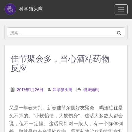
S
科学猫头鹰
TOGG
k
i
p
搜
t
索：
o
m
佳节聚会多，当心酒精药物
a
反应
i
n
c
2017年1月26日
科学猫头鹰
健康知识
o
n
t
又是一年春来到。新春佳节亲朋好友聚会，喝酒往往是
e
免不掉的。“小饮怡情，大饮伤身”，这话大多数人都会
n
说，但不一定懂。这话只针对一般人，有一个群体例
t
外，那就是患有急慢性疾病，需要药物治疗和控制症状