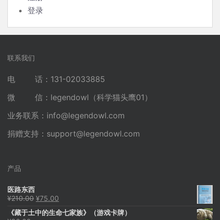
登录
联系我们
电 话：131-02033885
微 信：legendowl（科学猫头鹰01）
业务联系：
info@legendowl.com
捐赠支持：
support@legendowl.com
产品
医路东西
原
当
¥
210.00
¥
75.00
价
前
《藏于土中的生命七家族》（游戏卡牌）
为：
价