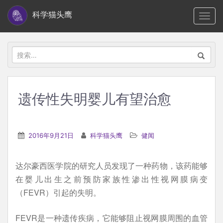
S
科学猫头鹰
TOGG
k
i
p
搜
t
索：
o
m
遗传性失明婴儿有望治愈
a
i
n
2016年9月21日
科学猫头鹰
健闻
c
o
达尔豪西医学院的研究人员发现了一种药物，该药能够
n
在婴儿出生之前预防家族性渗出性视网膜病变
t
（FEVR）引起的失明。
e
n
FEVR是一种遗传疾病，它能够阻止视网膜周围的血管
t