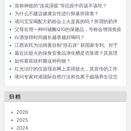
宣称神效的“连花清瘟”等抗疫中药该不该吃？
为什么不建议健康女性进行卵巢癌筛查？
请问宝宝喝配方奶粉会上火是真的吗？所谓的奶伴
侣“清伙灵”有效果吗？如果能清火，为什么不取名“清火
父母在用一种叫辅酶Q10的保健品，号称会增强免疫
灵”？商家玩的是什么手段？
力。能科普一下吗？
白酒放得时间越长越香越好喝吗？
江西农民为治病妻自制“排石床” 获国家专利。对于
肾结石，倒立排石，是否有科学依据？
最近比较火的保食安食品净化槽是否靠谱？其原理
是以水的裂解杀菌，水触媒消毒。请问是否有科学依
如何看双歧杆菌这种药物？
据？
红光治疗的仪器现在网上卖得较火，其宣传的工作
原理科学吗？
请问专家对港国际自然疗法和负离子磁场养生仪怎
么看？
归档
2026
2025
2024