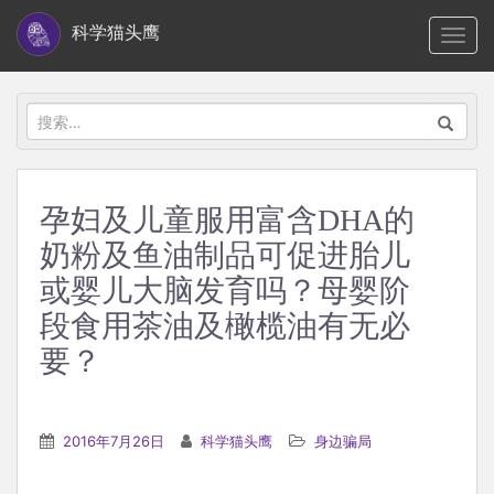
S
科学猫头鹰
TOGG
k
i
p
搜
t
索：
o
m
孕妇及儿童服用富含DHA的
a
奶粉及鱼油制品可促进胎儿
i
n
或婴儿大脑发育吗？母婴阶
c
段食用茶油及橄榄油有无必
o
要？
n
t
e
2016年7月26日
科学猫头鹰
身边骗局
n
t