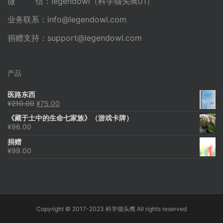
微 信：legendowl（科学猫头鹰01）
业务联系：
info@legendowl.com
捐赠支持：
support@legendowl.com
产品
医路东西
原
当
¥
210.00
¥
75.00
价
前
《藏于土中的生命七家族》（游戏卡牌）
为：
价
¥
96.00
¥210.00。
格
为：
捐赠
¥75.00。
¥
99.00
Copyright © 2017-2023 科学猫头鹰 All rights reserved