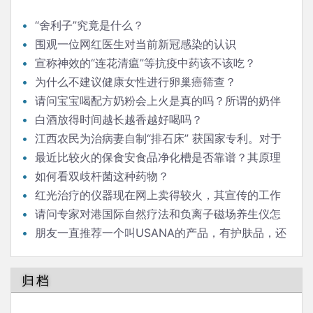
“舍利子”究竟是什么？
围观一位网红医生对当前新冠感染的认识
宣称神效的“连花清瘟”等抗疫中药该不该吃？
为什么不建议健康女性进行卵巢癌筛查？
请问宝宝喝配方奶粉会上火是真的吗？所谓的奶伴
侣“清伙灵”有效果吗？如果能清火，为什么不取名“清火
白酒放得时间越长越香越好喝吗？
灵”？商家玩的是什么手段？
江西农民为治病妻自制“排石床” 获国家专利。对于
肾结石，倒立排石，是否有科学依据？
最近比较火的保食安食品净化槽是否靠谱？其原理
是以水的裂解杀菌，水触媒消毒。请问是否有科学依
如何看双歧杆菌这种药物？
据？
红光治疗的仪器现在网上卖得较火，其宣传的工作
原理科学吗？
请问专家对港国际自然疗法和负离子磁场养生仪怎
么看？
朋友一直推荐一个叫USANA的产品，有护肤品，还
有孕妇婴儿食用的叫”葆婴”的一系列食品药品。靠谱
吗？
归档