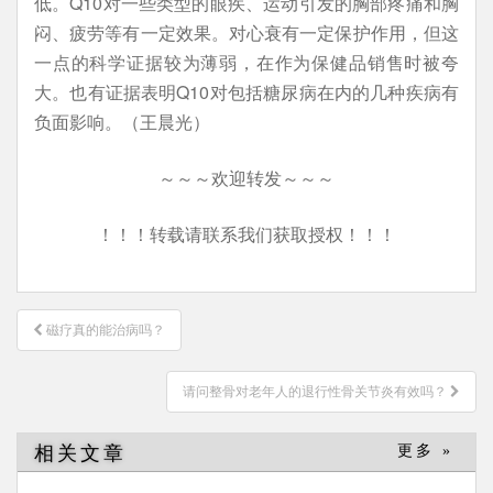
低。Q10对一些类型的眼疾、运动引发的胸部疼痛和胸
闷、疲劳等有一定效果。对心衰有一定保护作用，但这
一点的科学证据较为薄弱，在作为保健品销售时被夸
大。也有证据表明Q10对包括糖尿病在内的几种疾病有
负面影响。（王晨光）
～～～欢迎转发～～～
！！！转载请联系我们获取授权！！！
文
磁疗真的能治病吗？
章
导
请问整骨对老年人的退行性骨关节炎有效吗？
航
相关文章
更多 »