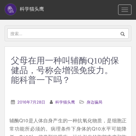
S
科学猫头鹰
TOGG
k
i
p
搜
t
索：
o
m
父母在用一种叫辅酶Q10的保
a
健品，号称会增强免疫力。
i
n
能科普一下吗？
c
o
n
2016年7月28日
科学猫头鹰
身边骗局
t
e
辅酶Q10是人体自身产生的一种抗氧化物质，是细胞正
n
常功能所必须的。病理条件下身体的Q10水平可能降
t