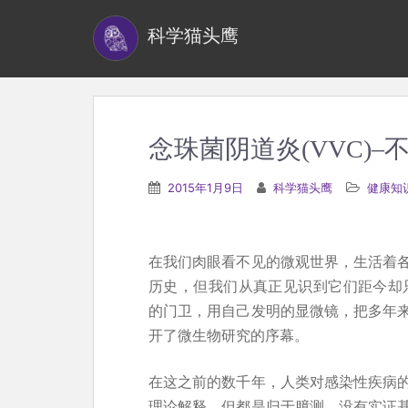
S
科学猫头鹰
k
i
p
t
o
念珠菌阴道炎(VVC)–
m
a
2015年1月9日
科学猫头鹰
健康知
i
n
c
在我们肉眼看不见的微观世界，生活着
o
历史，但我们从真正见识到它们距今却只
n
的门卫，用自己发明的显微镜，把多年
t
开了微生物研究的序幕。
e
n
在这之前的数千年，人类对感染性疾病
t
理论解释，但都是归于臆测，没有实证