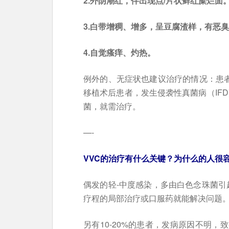
2.外阴潮红，伴出现点/片状鲜红糜烂面
3.白带增稠、增多，呈豆腐渣样，有恶
4.自觉瘙痒、灼热。
例外的、无症状也建议治疗的情况：患者
移植术后患者，发生侵袭性真菌病（IF
菌，就需治疗。
—-
VVC的治疗有什么关键？为什么的人很
偶发的轻-中度感染，多由白色念珠菌引起
疗程的局部治疗或口服药就能解决问题
另有10-20%的患者，发病原因不明