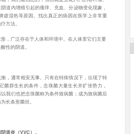
性阴道內增殖引起的瘙痒、充血、分泌物变化现象，
脾虚湿热等原因。找出真正的病因在医学上非常重
治疗方法。
球形，广泛存在于人体和环境中。在人体里它们主要
是酸性的阴道。
抗衡，通常相安无事。只有在特殊情况下，出现了特
其它菌群生长的条件，念珠菌大量生长并扩张势力，
所以我们也把念珠菌称为条件致病菌；成为致病菌后
为为长条形菌丝。
阴道炎（VVC）。