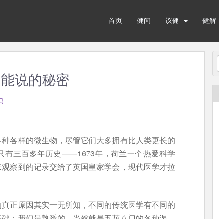
首页
健闻
议健
健解
不能说的秘密
识
各种各样的微生物，尽管它们大多拥有比人类更长的
有三百多年历史——1673年，荷兰一个热爱科学
来观察到的记录交给了英国皇家学会，现代医学才拉
的真正原因其实一无所知，不同的传统医学有不同的
基础；我们最熟悉的，当然就是五花八门的各种湿、