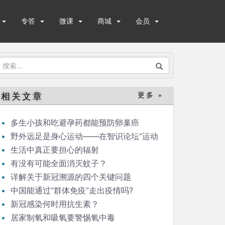
专答
微课
商城
会员
搜
索：
相关文章
更多 »
多生小孩和吃避孕药都能预防卵巢癌
野外远足是身心运动——在智识论坛“运动
与健康”的发言
生活中真正要担心的辐射
有没有可能全面消灭蚊子？
详解关于新冠溯源的四个关键问题
中国能通过“群体免疫”走出疫情吗?
新冠感染何时用抗生素？
居家制氧和吸氧要警惕氧中毒