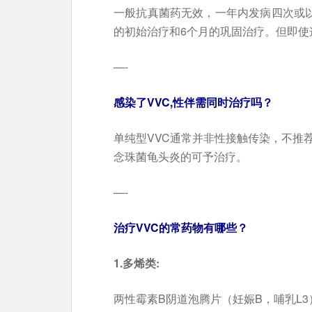
一般抗真菌药无效，一年内发病四次或以
的初始治疗和6个月的巩固治疗。但即使这
—-
感染了VVC,性伴需同时治疗吗？
单纯型VVC通常并非性接触传染，不推
念珠菌龟头炎的可予治疗。
—-
治疗VVC的常药物有哪些？
1.多烯类:
两性霉素B阴道泡腾片（妊娠B，哺乳L3