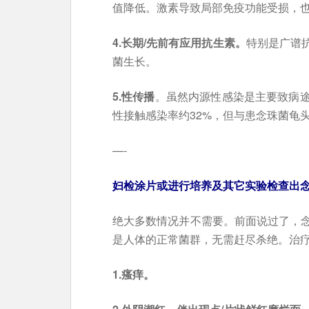
值降低。激素导致局部免疫功能受损，
4.长期/先前有应用抗生素。
特别是广谱
菌生长。
5.性传播
。虽然内源性感染是主要致病
性接触感染率约32%，但与患念珠菌龟
—-
妇检涂片或进行培养及其它实验检查出
绝大多数情况并不需要。前面说过了，
是人体的正常菌群，无需赶尽杀绝。治
1.瘙痒。