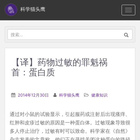
S
科学猫头鹰
TOGG
k
i
p
搜
t
索：
o
m
【译】药物过敏的罪魁祸
a
首：蛋白质
i
n
c
2014年12月30日
科学猫头鹰
健康知识
o
n
t
通过对小鼠的试验显示，引起服药或注射后出现瘙痒、
e
红肿和皮疹过敏的原因是一种蛋白体。过敏现象导致很
n
多人停止治疗，过敏有时可以致命。科学家在《自然》
t
杂志发表的文章称，他们正在寻找关闭这种蛋白的路径