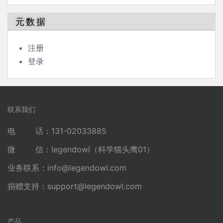
元数据
注册
登录
联系我们
电 话：131-02033885
微 信：legendowl（科学猫头鹰01）
业务联系：
info@legendowl.com
捐赠支持：
support@legendowl.com
产品