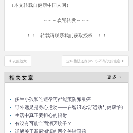
（本文转载自健康中国人网）
～～～欢迎转发～～～
！！！转载请联系我们获取授权！！！
文
衣服随意
念珠菌阴道炎(VVC)–不能说的秘密
章
导
相关文章
更多 »
航
多生小孩和吃避孕药都能预防卵巢癌
野外远足是身心运动——在智识论坛“运动与健康”的
发言
生活中真正要担心的辐射
有没有可能全面消灭蚊子？
详解关于新冠溯源的四个关键问题