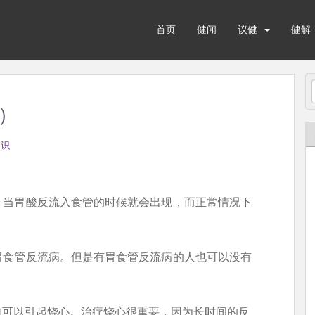
首页
健闻
议健
健解
s）
知识
。当胃酸反流入食管的时候就会出现，而正常情况下
胃食管反流病。但是有胃食管反流病的人也可以没有
物可以引起烧心。治疗烧心很重要，因为长时间的反