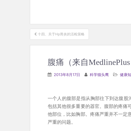
文
十四、关于Hp胃炎的活检策略
章
导
航
腹痛（来自MedlinePlu
2013年8月17日
科学猫头鹰
健康
一个人的腹部是指从胸部往下到达腹股沟
包括其他很多重要的器官。腹部的疼痛
他部位，比如胸部。疼痛严重并不一定
严重的问题。