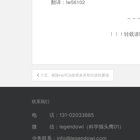
翻译：lw56102
～～
！！！转载请
文
十五、根除Hp可治愈胃炎并部分逆转萎缩
章
导
航
联系我们
电 话：131-02033885
微 信：legendowl（科学猫头鹰01）
业务联系：
info@legendowl.com