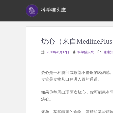
S
科学猫头鹰
k
i
p
t
o
烧心（来自MedlinePlu
m
a
2013年8月17日
科学猫头鹰
健康
i
n
c
烧心是一种胸部或喉部不舒服的烧灼感
o
食管是食物从口腔进入胃的通道。
n
t
如果你每周出现两次烧心，你可能患有
e
烧心。
n
怀孕，某些特定的食物，酒精和某些药
t