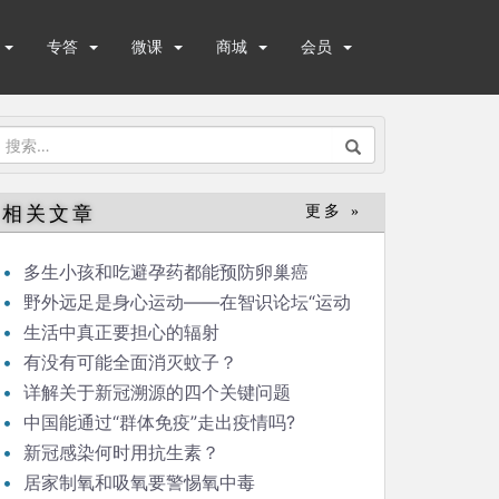
专答
微课
商城
会员
搜
索：
相关文章
更多 »
多生小孩和吃避孕药都能预防卵巢癌
野外远足是身心运动——在智识论坛“运动
与健康”的发言
生活中真正要担心的辐射
有没有可能全面消灭蚊子？
详解关于新冠溯源的四个关键问题
中国能通过“群体免疫”走出疫情吗?
新冠感染何时用抗生素？
居家制氧和吸氧要警惕氧中毒