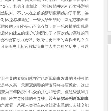
12亿。和去年底相比，这轮疫情并未引起太强烈的
坦然以对。不少人在之前的清明假期感染了甲流，连
上对比流感和新冠，一些人给出结论：新冠感染严重
冠防疫的人们心头仍不免存疑：新一轮疫情的出现是
染后体内建立的保护机制消失了？两次感染高峰的间
面会不会有毒力更强、致病性更严重的毒株出现？在
。追踪历史上其它冠状病毒与人类共处的历史，可以
共卫生界的专家们就在讨论新冠病毒发展的各种可能
就是将来某一天新冠病毒的新变异将会更致命。这些
演变为三年防疫中民众的担心和恐慌。但这些预测并
不同阶段主导疫情的变异株，
没有证据表明新冠病毒
的角度看，杀死人类宿主或者让宿主重病失去社交能