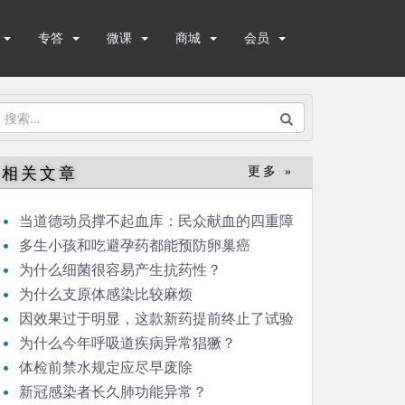
专答
微课
商城
会员
搜
索：
相关文章
更多 »
当道德动员撑不起血库：民众献血的四重障
碍
多生小孩和吃避孕药都能预防卵巢癌
为什么细菌很容易产生抗药性？
为什么支原体感染比较麻烦
因效果过于明显，这款新药提前终止了试验
为什么今年呼吸道疾病异常猖獗？
体检前禁水规定应尽早废除
新冠感染者长久肺功能异常？