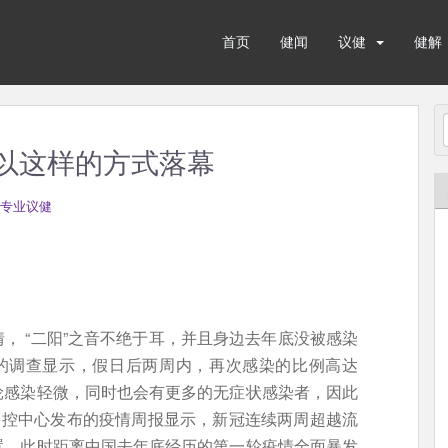
首页
健闻
议健
健解
将以这样的方式落幕
专业议健
， “二阳”之音不绝于耳，并且身边去年底没被感染
围的调查显示，假日后两周内，再次感染的比例高达
轮感染轻微，同时也会有更多的无症状感染者，因此
疾控中心发布的疫情周报显示，新冠连续两周超越流
置。此时距离中国去年底经历的第一轮疫情全面暴发