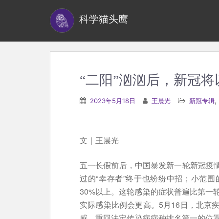
S
科学猫头鹰
k
i
p
t
o
“二阳”汹汹后，新冠
m
a
,
2023年5月18日
王晨光
新冠专辑
i
n
c
文｜王晨光
o
n
五一长假前后，中国暴发新一轮新冠疫情
t
过的“幸存者”终于也纷纷中招；小范
e
30%以上。这轮感染的症状普遍比第一
n
实际感染比例会更高。5月16日，北京
t
感，重回法定传染病病种排名第一的位