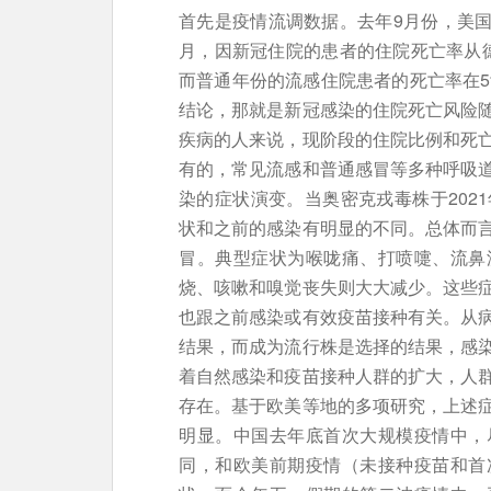
首先是疫情流调数据。去年9月份，美国疾
月，因新冠住院的患者的住院死亡率从德尔
而普通年份的流感住院患者的死亡率在5
结论，那就是新冠感染的住院死亡风险
疾病的人来说，现阶段的住院比例和死
有的，常见流感和普通感冒等多种呼吸
染的症状演变。当奥密克戎毒株于202
状和之前的感染有明显的不同。总体而
冒。典型症状为喉咙痛、打喷嚏、流鼻
烧、咳嗽和嗅觉丧失则大大减少。这些
也跟之前感染或有效疫苗接种有关。从
结果，而成为流行株是选择的结果，感
着自然感染和疫苗接种人群的扩大，人
存在。基于欧美等地的多项研究，上述症
明显。中国去年底首次大规模疫情中，
同，和欧美前期疫情（未接种疫苗和首