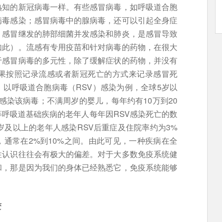
熟知的新冠病毒一样。有些感冒病毒，如呼吸道合胞
病毒感染；感冒病毒中的腺病毒，还可以引起全身症
，感冒继发的肺部细菌并发感染和肺炎，是感冒导致
如此）。流感有专用疫苗和针对病毒的药物，在很大
于感冒病毒的多元性，除了缓解症状的药物，并没有
果按照记录流感或者新冠死亡的方式来记录感冒死
以呼吸道合胞病毒（RSV）感染为例，全球5岁以
感染该病毒；不满周岁的婴儿，每年约有10万到20
呼吸道基础疾病的老年人每年因RSV感染死亡的数
岁及以上的老年人感染RSV后重症及住院率约为3%
，通常在2%到10%之间。由此可见，一种疾病在全
性认识往往会有极大的偏差。对于大多数免疫系统健
和，那是因为我们的身体已经熟悉它，免疫系统能够
变