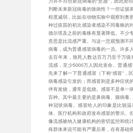
力并不符合新冠病毒的“意愿”，因此那
判断未来新冠病毒的致病性？一些证据
程度减弱，比如在动物实验中观察到奥
种过疫苗的初次感染者感染不同毒株的
德尔塔及之前的毒株有显著降低。不少
意思是比流感严重。与这一悲观预测不
病毒，成为普通感冒病毒的一员。许多
去百年来，致死人数达百万乃至千万级别
流感，至少5000万人因此丧命。普通
先来了解一下普通感冒（下称“感冒”，
病毒感染引发的；而感冒则是多种症状
伴有发烧，通常是低烧。感冒不是单一
百种。其中最主要的是鼻病毒、腺病毒
种冠状病毒。感冒给人的印象是比较温
体、医疗机构和政府发布感冒的警示。
像流感被纳入健康机构的密切监控和统
殊群体来说可能有严重后果，在有基础