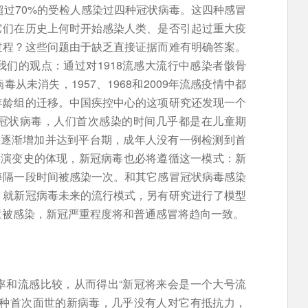
性，超过70%的受检人感染过四种冠状病毒。这四种感冒
它们在历史上何时开始感染人类、是否引起过重大疫
过程？这些问题由于缺乏直接证据而难有明确答案。
们的观点：通过对1918流感大流行中感染者骸骨
从未消失，1957、1968和2009年流感疫情中都
年龄组的迁移。中国疾控中心的这项研究还发现一个
冠状病毒，人们首次感染的时间几乎都是在儿童期
例逐渐增加并达到平台期，成年人没有一例检测到首
毒演变史的体现，新冠病毒也必将遵循这一模式：新
每隔一段时间被感染一次。和其它感冒冠状病毒感染
。就新冠病毒未来的流行模式，另有研究进行了模型
童被感染，新冠严重程度将和普通感冒将趋向一致。
率和流感比较，从而得出“新冠将来会是一个大号流
一种首次面世的新病毒，几乎没有人对它有抵抗力，