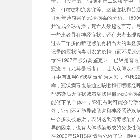
状。而今年五一假期的第二波疫情中，
痛、打喷嚏和流鼻涕等。这些症状和普
引起普通感冒的冠状病毒的分析。189
并造成全球传播，死亡人数超过百万。
一些患者具有神经症状，还有患者出现
过去三年多的新冠感染有相当大的重叠
记录的冠状病毒引发的疫情（而不是流感
毒在1967年被分离鉴定时，已经是普通
冠疫情（尤其是后者），让大众得以对
群中有四种冠状病毒鲜为人知，包括229E
样，冠状病毒也是通过咳嗽和打喷嚏经
些感染后无症状或者症状轻微的冠状病毒
能低下的个体中，它们有时可能会导致
外，它们还可能导致肠道和神经系统疾病。
中会多次被感染，表明这类病毒感染难
异的因素，也有人体感染形成的免疫性
在2003年SARS疫情后分析了这四