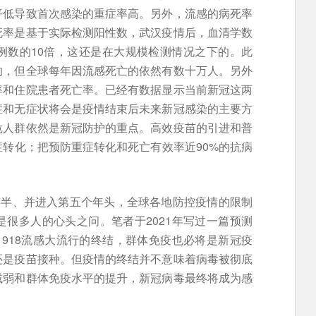
平低导致首次感染的重症率高。另外，流感的病死率
死率是基于实际检测阳性数，武汉疫情后，血清学数
例数的10倍，这还是在大规模检测情况之下的。此
的，但全球每年因流感死亡的依然有数十万人。另外
率和住院患者死亡率。已经有数据显示当前新冠这两
症和无症状将会是疫情结束后未来新冠感染的主要方
危人群依然是新冠防护的重点。高效疫苗的引进和普
转化；把预防重症转化和死亡有效率近90%的抗病
。
年半、并进入第五个年头，全球各地防控疫情的限制
很多人的心头之问。笔者于2021年写过一篇预测
918流感大流行的终结，群体免疫也必将是新冠疫
还是疫苗接种。但疫情的终结并不意味着病毒被彻底
减弱和群体免疫水平的提升，新冠病毒最终将成为感