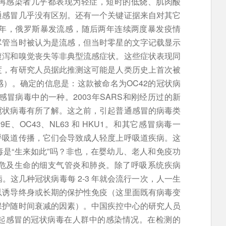
再感染者几乎都表现为轻症，短时的低烧、肌肉酸
通感冒几乎没有区别。还有一个关键证据来自对其它
0年，俄罗斯暴发流感，随后两年连续两度暴发疫情
尽管当时被认为是流感，但当时零星的文字记载显示
腹泻和嗅觉丧失等非典型流感症状。这些症状表现同
度，有研究人员据此推测这可能是人类历史上首次被
）。确定的信息是：这款被命名为OC42的冠状病
感冒病毒中的一种。2003年SARS和刚经历过的新
冠状病毒有所了解。这之前，引起普通感冒的病毒类
、OC43、NL63 和 HKU1。和其它感冒病毒一
呼吸道传播，它们会导致成人轻度上呼吸道疾病。这
是“生来如此”吗？非也，在婴幼儿、老人和免疫功
危及生命的细支气管炎和肺炎。除了呼吸系统疾病
这几种冠状病毒每 2-3 年就会流行一次，人一生
以诱导终身或长期的保护性免疫（这里面既有病毒变
保护随时间衰减的因素）。中国疾控中心的研究人员
种引起感冒的冠状病毒在人群中的感染情况。在检测的