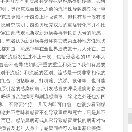
些不再引发严重后果的变异株更容易得到传播。如何
表明，奥密克戎毒株比之前的流行株导致感染的严重
密克戎更倾向于感染上呼吸道等。但也有基于没有接
对比研究表明，感染奥密克戎后的重症转化率并不比
专家由此悲观地断定新冠病毒再弱也是大号的流感，
同，笔者认为新冠病毒最终将变成第五种地方性冠状
人都知道，流感每年在全世界造成数十万人死亡。过
的流感发生过不止一次，包括最著名的1918年大
感冒会不会导致如此严重的重症和死亡？我们有必要
区别于流感）和流感的区别。流感是一类非常相似的
的组合，包括咳嗽、打喷嚏、流涕、疲倦等，也可能
病原引起的感染疾病，引发感冒的呼吸道病毒多达数
、呼吸道合胞病毒和副流感病毒，除此之外还包括四
和，不需要治疗，几天内即可自愈，也很少看到媒
但这并不意味着感冒不会导致重症和死亡，只是其不
计而已。感染鼻病毒或其它导致感冒症状的病毒对特
疾病者及老年人身上，感冒同样可以加重基础疾病、