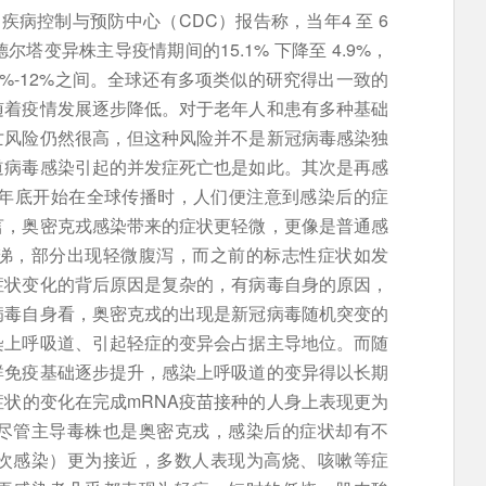
病控制与预防中心（CDC）报告称，当年4 至 6
塔变异株主导疫情期间的15.1% 下降至 4.9%，
%-12%之间。全球还有多项类似的研究得出一致的
随着疫情发展逐步降低。对于老年人和患有多种基础
亡风险仍然很高，但这种风险并不是新冠病毒感染独
道病毒感染引起的并发症死亡也是如此。其次是再感
1年底开始在全球传播时，人们便注意到感染后的症
言，奥密克戎感染带来的症状更轻微，更像是普通感
涕，部分出现轻微腹泻，而之前的标志性症状如发
症状变化的背后原因是复杂的，有病毒自身的原因，
病毒自身看，奥密克戎的出现是新冠病毒随机突变的
染上呼吸道、引起轻症的变异会占据主导地位。而随
群免疫基础逐步提升，感染上呼吸道的变异得以长期
状的变化在完成mRNA疫苗接种的人身上表现更为
尽管主导毒株也是奥密克戎，感染后的症状却有不
次感染）更为接近，多数人表现为高烧、咳嗽等症