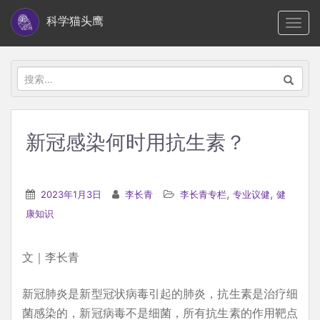
S
科学猫头鹰
TOGG
k
i
p
搜
t
索：
o
m
新冠感染何时用抗生素？
a
i
n
,
,
2023年1月3日
李长青
李长青专栏
专业议健
健
c
康知识
o
n
文｜李长青
t
e
新冠肺炎是新型冠状病毒引起的肺炎，抗生素是治疗细
n
菌感染的，新冠病毒不是细菌，所有抗生素的作用靶点
t