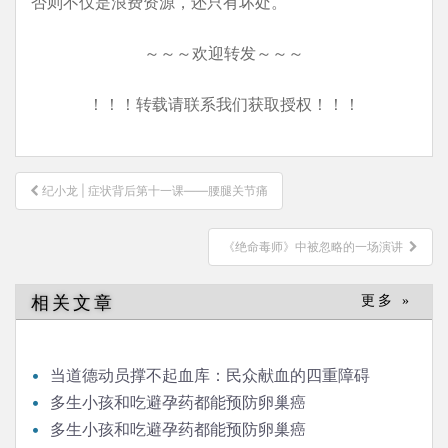
否则不仅是浪费资源，还只有坏处。
～～～欢迎转发～～～
！！！转载请联系我们获取授权！！！
文
纪小龙 | 症状背后第十一课——腰腿关节痛
章
导
《绝命毒师》中被忽略的一场演讲
航
相关文章
更多 »
当道德动员撑不起血库：民众献血的四重障碍
多生小孩和吃避孕药都能预防卵巢癌
多生小孩和吃避孕药都能预防卵巢癌