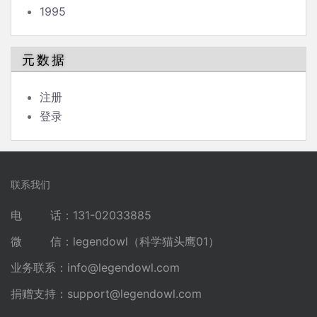
1995
元数据
注册
登录
联系我们
电 话：131-02033885
微 信：legendowl（科学猫头鹰01）
业务联系：
info@legendowl.com
捐赠支持：
support@legendowl.com