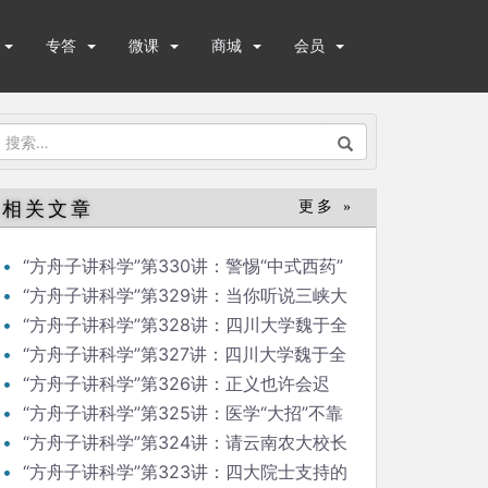
专答
微课
商城
会员
搜
索：
相关文章
更多 »
“方舟子讲科学”第330讲：警惕“中式西药”
“方舟子讲科学”第329讲：当你听说三峡大
坝变形
“方舟子讲科学”第328讲：四川大学魏于全
院士比预料的还大胆
“方舟子讲科学”第327讲：四川大学魏于全
院士造假越来越大胆
“方舟子讲科学”第326讲：正义也许会迟
到，会不会缺席？
“方舟子讲科学”第325讲：医学“大招”不靠
媒体来“放”
“方舟子讲科学”第324讲：请云南农大校长
拿出检测普洱茶论文来
“方舟子讲科学”第323讲：四大院士支持的