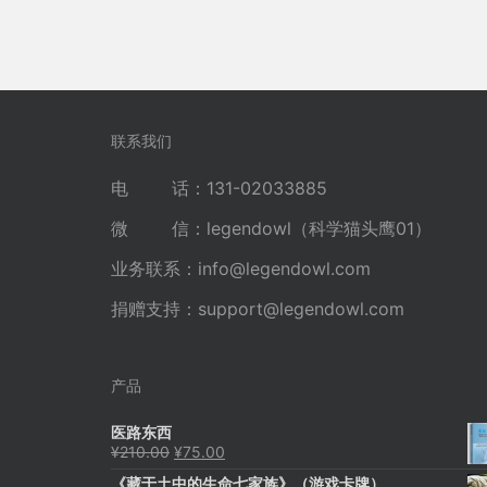
联系我们
电 话：131-02033885
微 信：legendowl（科学猫头鹰01）
业务联系：
info@legendowl.com
捐赠支持：
support@legendowl.com
产品
医路东西
原
当
¥
210.00
¥
75.00
价
前
《藏于土中的生命七家族》（游戏卡牌）