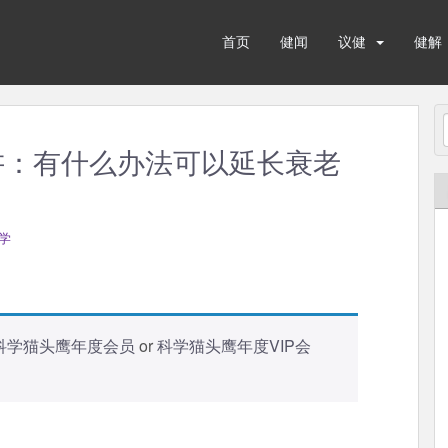
首页
健闻
议健
健解
5讲：有什么办法可以延长衰老
学
科学猫头鹰年度会员
or
科学猫头鹰年度VIP会