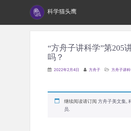
S
科学猫头鹰
k
i
p
t
o
“方舟子讲科学”第20
m
吗？
a
i
2022年2月4日
方舟子
方舟子讲科
n
c
o
n
继续阅读请订阅
方舟子美文集
,
t
员
.
e
n
t