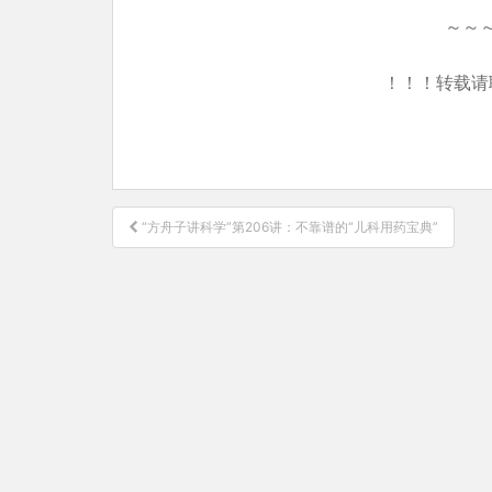
～～
！！！转载请
文
“方舟子讲科学”第206讲：不靠谱的“儿科用药宝典”
章
导
航