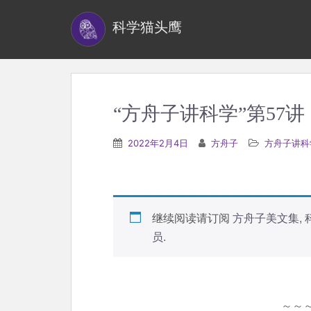
S
科学猫头鹰
k
i
p
t
o
“方舟子讲科学”第57
m
a
2022年2月4日
方舟子
方舟子讲科
i
n
c
o
继续阅读请订阅
方舟子美文集
,
n
员
.
t
e
n
～～
t