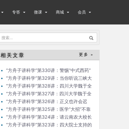
专答
微课
商城
会员
搜
索：
相关文章
更多 »
“方舟子讲科学”第330讲：警惕“中式西药”
“方舟子讲科学”第329讲：当你听说三峡大
坝变形
“方舟子讲科学”第328讲：四川大学魏于全
院士比预料的还大胆
“方舟子讲科学”第327讲：四川大学魏于全
院士造假越来越大胆
“方舟子讲科学”第326讲：正义也许会迟
到，会不会缺席？
“方舟子讲科学”第325讲：医学“大招”不靠
媒体来“放”
“方舟子讲科学”第324讲：请云南农大校长
拿出检测普洱茶论文来
“方舟子讲科学”第323讲：四大院士支持的