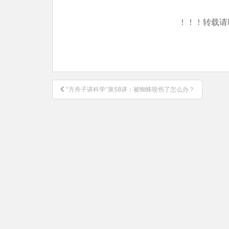
！！！转载请
文
“方舟子讲科学”第58讲：被蜘蛛咬伤了怎么办？
章
导
航