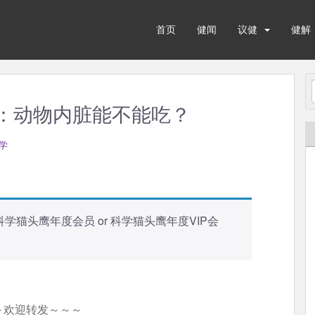
首页
健闻
议健
健解
讲：动物内脏能不能吃？
学
科学猫头鹰年度会员
or
科学猫头鹰年度VIP会
～欢迎转发～～～