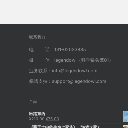
联系我们
电 话：131-02033885
微 信：legendowl（科学猫头鹰01）
业务联系：
info@legendowl.com
捐赠支持：
support@legendowl.com
产品
医路东西
原
当
¥
210.00
¥
75.00
价
前
《藏于土中的生命七家族》（游戏卡牌）