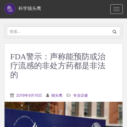
S
科学猫头鹰
TOGG
k
i
p
搜
t
索：
o
m
FDA警示：声称能预防或治
a
疗流感的非处方药都是非法
i
n
的
c
o
n
2019年9月10日
猫头鹰
专业议健
t
e
n
t