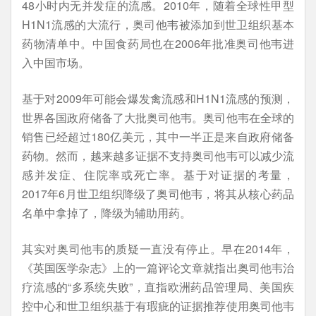
48小时内无并发症的流感。2010年，随着全球性甲型
H1N1流感的大流行，奥司他韦被添加到世卫组织基本
药物清单中。中国食药局也在2006年批准奥司他韦进
入中国市场。
基于对2009年可能会爆发禽流感和H1N1流感的预测，
世界各国政府储备了大批奥司他韦。奥司他韦在全球的
销售已经超过180亿美元，其中一半正是来自政府储备
药物。然而，越来越多证据不支持奥司他韦可以减少流
感并发症、住院率或死亡率。基于对证据的考量，
2017年6月世卫组织降级了奥司他韦，将其从核心药品
名单中拿掉了，降级为辅助用药。
其实对奥司他韦的质疑一直没有停止。早在2014年，
《英国医学杂志》上的一篇评论文章就指出奥司他韦治
疗流感的“多系统失败”，直指欧洲药品管理局、美国疾
控中心和世卫组织基于有瑕疵的证据推荐使用奥司他韦