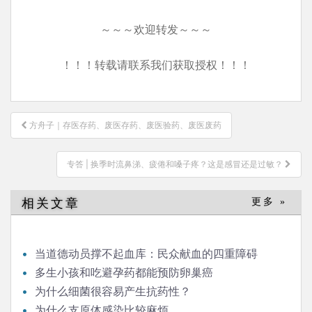
～～～欢迎转发～～～
！！！转载请联系我们获取授权！！！
文
方舟子｜存医存药、废医存药、废医验药、废医废药
章
导
专答 | 换季时流鼻涕、疲倦和嗓子疼？这是感冒还是过敏？
航
相关文章
更多 »
当道德动员撑不起血库：民众献血的四重障碍
多生小孩和吃避孕药都能预防卵巢癌
为什么细菌很容易产生抗药性？
为什么支原体感染比较麻烦