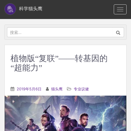
S
科学猫头鹰
TOGG
k
i
p
搜
t
索：
o
m
植物版“复联”——转基因的
a
“超能力”
i
n
c
2019年5月6日
猫头鹰
专业议健
o
n
t
e
n
t