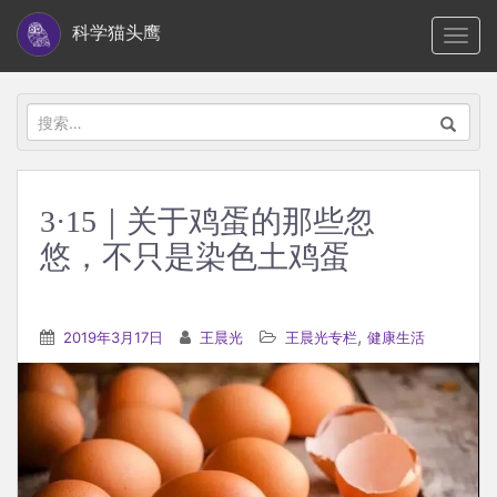
S
科学猫头鹰
TOGG
k
i
p
搜
t
索：
o
m
3·15｜关于鸡蛋的那些忽
a
悠，不只是染色土鸡蛋
i
n
c
,
2019年3月17日
王晨光
王晨光专栏
健康生活
o
n
t
e
n
t