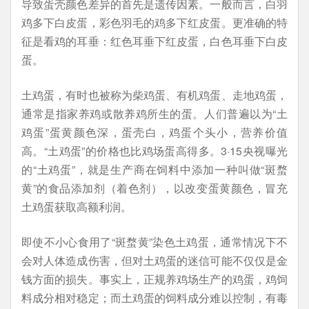
导致蛋壳颜色差异的首先是遗传因素。一般而言，白羽
鸡多下白皮蛋，彩色羽毛的鸡多下红皮蛋。更准确的特
征是看鸡的耳垂：红色耳垂下红皮蛋，白色耳垂下白皮
蛋。
土鸡蛋，有时也被称为柴鸡蛋、有机鸡蛋、走地鸡蛋，
通常是指家养鸡或散养鸡所生的蛋。人们普遍以为“土
鸡蛋”蛋黄颜色深，蛋壳白，鸡蛋个头小，营养价值
高。“土鸡蛋”的价格也比鸡场蛋高得多。3·15央视曝光
的“土鸡蛋”，就是生产商在饲料中添加一种叫做“斑蝥
黄”的食品添加剂（着色剂），以改变蛋黄颜色，冒充
土鸡蛋获取高额利润。
即使不小心食用了“斑蝥黄”染色土鸡蛋，通常情况下不
会对人体造成伤害，但对土鸡蛋的迷信可能不仅仅是金
钱方面的损失。事实上，正规养鸡场生产的鸡蛋，鸡饲
料成分相对稳定；而土鸡蛋的饲料成分难以控制，有毒